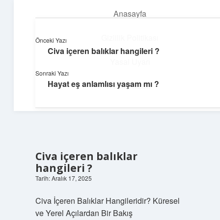
Anasayfa
menüyü
aç
Gizlilik Politikası
Önceki Yazı
Civa içeren balıklar hangileri ?
Huzurlu Yaşam Tüyoları
Yasal Uyarı
Sonraki Yazı
Hayatına ferahlık katan öneriler!
Hayat eş anlamlısı yaşam mı ?
Hakkımızda
Civa içeren balıklar
hangileri ?
Tarih: Aralık 17, 2025
Civa İçeren Balıklar Hangileridir? Küresel
ve Yerel Açılardan Bir Bakış