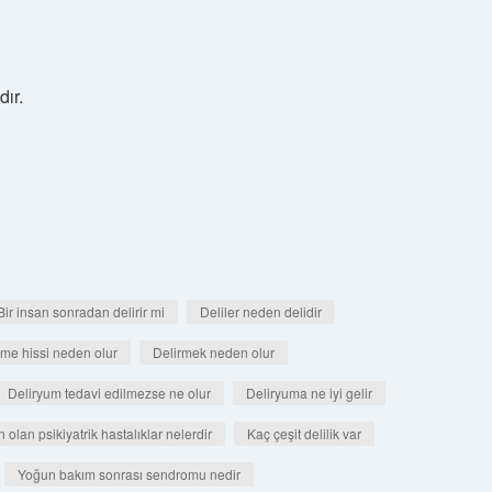
dır.
Bir insan sonradan delirir mi
Deliler neden delidir
rme hissi neden olur
Delirmek neden olur
Deliryum tedavi edilmezse ne olur
Deliryuma ne iyi gelir
olan psikiyatrik hastalıklar nelerdir
Kaç çeşit delilik var
Yoğun bakım sonrası sendromu nedir