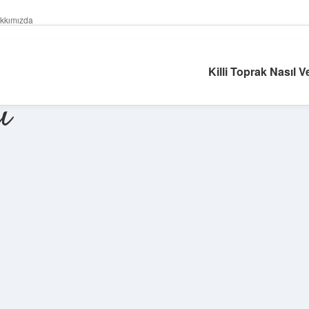
kkımızda
Killi Toprak Nasıl V
ı
Sidebar
ilbet giriş yap