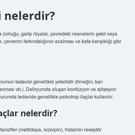
i nelerdir?
 zorluğu, garip rüyalar, çevredeki nesnelerin şekil veya
 çevrenin farkındalığının azalması ve kafa karışıklığı gibi
mun tedavisi genellikle yeterlidir (örneğin; kan
lanması vb.). Deliryumda oluşan konfüzyon ve ajitasyon
umda tedavide genellikle psikotrop ilaçlar kullanılır.
çlar nelerdir?
ansifler (metildopa, rezerpin), histamin reseptör