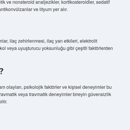
otik ve nonsteroid analjezikler, kortikosteroidler, sedatif
ntikonvülzanlar ve lityum yer alır.
r, ilaç zehirlenmesi, ilaç yan etkileri, elektrolit
lkol veya uyuşturucu yoksunluğu gibi çeşitli faktörlerden
?
am olayları, psikolojik faktörler ve kişisel deneyimler bu
travmatik veya travmatik deneyimler bireyin güvensizlik
lir.