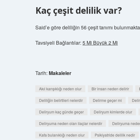
Kaç çeşit delilik var?
Said’e göre deliliğin 56 çeşit tanımı bulunmakta
Tavsiyeli Bağlantılar:
5 Mi Büyük 2 Mi
Tarih:
Makaleler
Akıl karışıklığı neden olur
Bir insan neden delirir
Deliliğin belirtileri nelerdir
Delirme geçer mi
Deli
Deliryum kaç günde geçer
Deliryum kimlerde olur
Deliryuma neden olan ilaçlar nelerdir
Deliryuma neden 
Kafa bulanıklığı neden olur
Psikiyatride delilik nedir