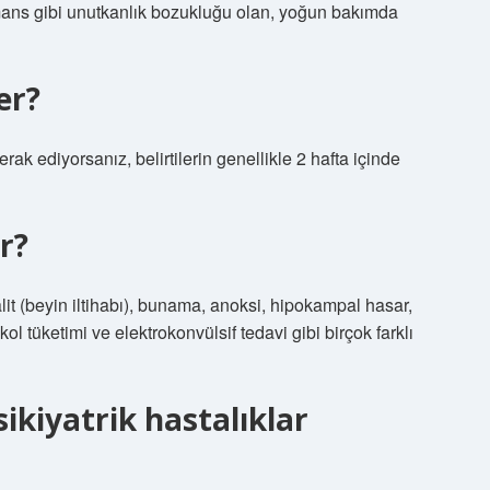
emans gibi unutkanlık bozukluğu olan, yoğun bakımda
er?
k ediyorsanız, belirtilerin genellikle 2 hafta içinde
ur?
alit (beyin iltihabı), bunama, anoksi, hipokampal hasar,
kol tüketimi ve elektrokonvülsif tedavi gibi birçok farklı
ikiyatrik hastalıklar