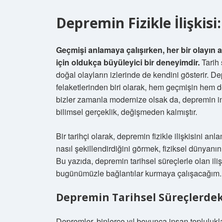
Depremin Fizikle İlişkis
Geçmişi anlamaya çalışırken, her bir olayın ard
için oldukça büyüleyici bir deneyimdir.
Tarih 
doğal olayların izlerinde de kendini gösterir. Dep
felaketlerinden biri olarak, hem geçmişin hem d
bizler zamanla modernize olsak da, depremin i
bilimsel gerçeklik, değişmeden kalmıştır.
Bir tarihçi olarak, depremin fizikle ilişkisini a
nasıl şekillendirdiğini görmek, fiziksel dünyanın 
Bu yazıda, depremin tarihsel süreçlerle olan ilişk
bugünümüzle bağlantılar kurmaya çalışacağım.
Depremin Tarihsel Süreçlerdek
Depremler, binlerce yıl boyunca insan topluluk