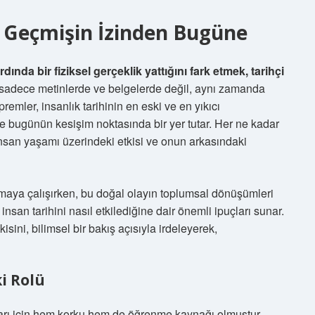
i: Geçmişin İzinden Bugüne
ında bir fiziksel gerçeklik yattığını fark etmek, tarihçi
sadece metinlerde ve belgelerde değil, aynı zamanda
remler, insanlık tarihinin en eski ve en yıkıcı
e bugünün kesişim noktasında bir yer tutar. Her ne kadar
nsan yaşamı üzerindeki etkisi ve onun arkasındaki
nlamaya çalışırken, bu doğal olayın toplumsal dönüşümleri
insan tarihini nasıl etkilediğine dair önemli ipuçları sunar.
isini, bilimsel bir bakış açısıyla irdeleyerek,
i Rolü
ları için hem korku hem de öğrenme kaynağı olmuştur.