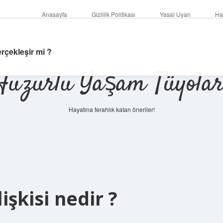
Anasayfa
Gizlilik Politikası
Yasal Uyarı
Ha
erçekleşir mi ?
Huzurlu Yaşam Tüyolar
Hayatına ferahlık katan öneriler!
işkisi nedir ?