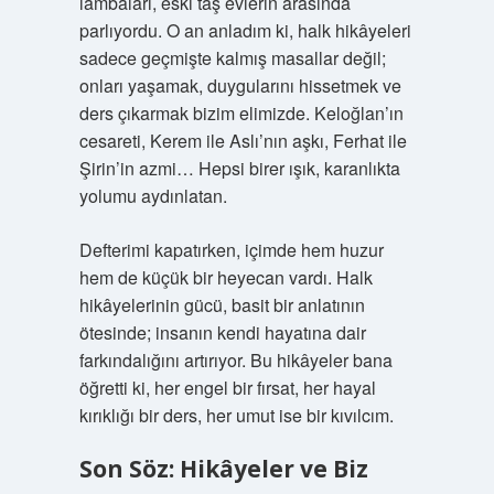
lambaları, eski taş evlerin arasında
parlıyordu. O an anladım ki, halk hikâyeleri
sadece geçmişte kalmış masallar değil;
onları yaşamak, duygularını hissetmek ve
ders çıkarmak bizim elimizde. Keloğlan’ın
cesareti, Kerem ile Aslı’nın aşkı, Ferhat ile
Şirin’in azmi… Hepsi birer ışık, karanlıkta
yolumu aydınlatan.
Defterimi kapatırken, içimde hem huzur
hem de küçük bir heyecan vardı. Halk
hikâyelerinin gücü, basit bir anlatının
ötesinde; insanın kendi hayatına dair
farkındalığını artırıyor. Bu hikâyeler bana
öğretti ki, her engel bir fırsat, her hayal
kırıklığı bir ders, her umut ise bir kıvılcım.
Son Söz: Hikâyeler ve Biz