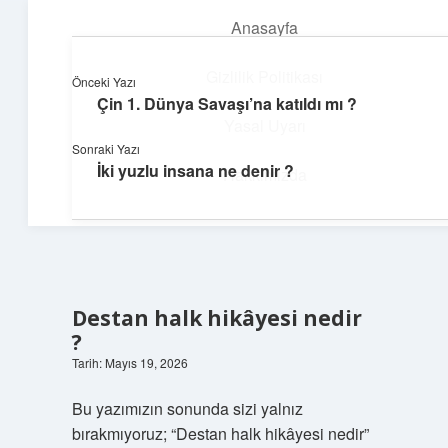
Anasayfa
menüyü
aç
Gizlilik Politikası
Önceki Yazı
Çin 1. Dünya Savaşı’na katıldı mı ?
Huzurlu Yaşam Tüyoları
Yasal Uyarı
Sonraki Yazı
Hayatına ferahlık katan öneriler!
İki yuzlu insana ne denir ?
Hakkımızda
Destan halk hikâyesi nedir
?
Tarih: Mayıs 19, 2026
Bu yazımızın sonunda sizi yalnız
bırakmıyoruz; “Destan halk hikâyesi nedir”