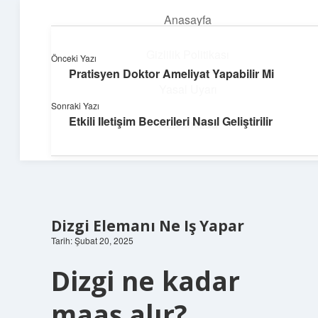
Anasayfa
menüyü
aç
Gizlilik Politikası
Önceki Yazı
Pratisyen Doktor Ameliyat Yapabilir Mi
Huzurlu Yaşam Tüyoları
Yasal Uyarı
Sonraki Yazı
Hayatına ferahlık katan öneriler!
Etkili Iletişim Becerileri Nasıl Geliştirilir
Hakkımızda
Dizgi Elemanı Ne Iş Yapar
Tarih: Şubat 20, 2025
Dizgi ne kadar
maaş alır?