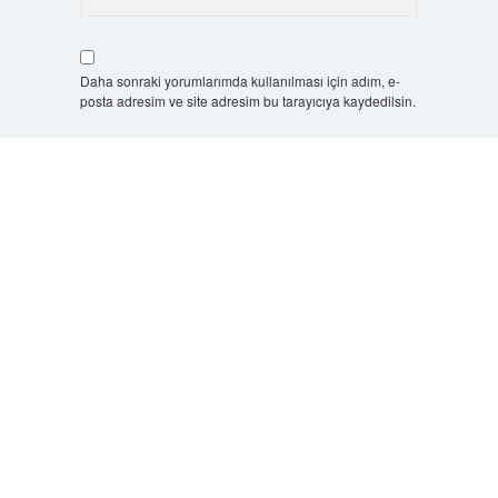
Daha sonraki yorumlarımda kullanılması için adım, e-
posta adresim ve site adresim bu tarayıcıya kaydedilsin.
7 + 8 kaçtır?
*
Scrol
to
the
top