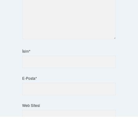
İsim*
E-Posta*
Web Sitesi
Scrol
to
the
top