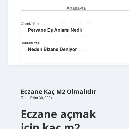
Anasayfa
menüyü
aç
Gizlilik Politikası
Önceki Yazı
Pervane Eş Anlamı Nedir
Huzurlu Yaşam Tüyoları
Yasal Uyarı
Sonraki Yazı
Hayatına ferahlık katan öneriler!
Neden Bizans Deniyor
Hakkımızda
Eczane Kaç M2 Olmalıdır
Tarih: Ekim 30, 2024
Eczane açmak
için kaç m2