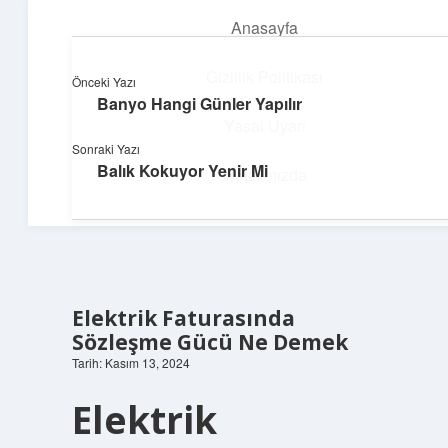
Anasayfa
menüyü
aç
Gizlilik Politikası
Önceki Yazı
Banyo Hangi Günler Yapılır
Huzurlu Yaşam Tüyoları
Yasal Uyarı
Sonraki Yazı
Hayatına ferahlık katan öneriler!
Balık Kokuyor Yenir Mi
Hakkımızda
Elektrik Faturasında
Sözleşme Gücü Ne Demek
Tarih: Kasım 13, 2024
Elektrik