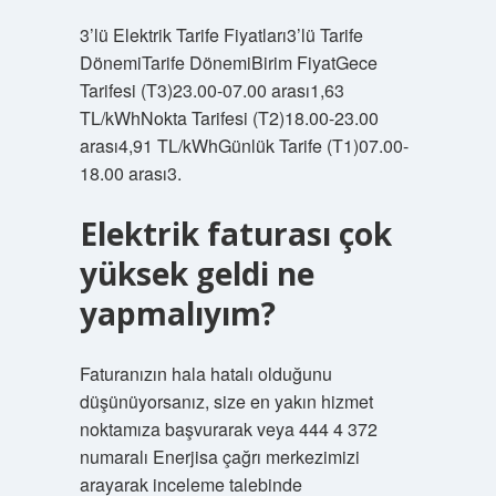
3’lü Elektrik Tarife Fiyatları3’lü Tarife
DönemiTarife DönemiBirim FiyatGece
Tarifesi (T3)23.00-07.00 arası1,63
TL/kWhNokta Tarifesi (T2)18.00-23.00
arası4,91 TL/kWhGünlük Tarife (T1)07.00-
18.00 arası3.
Elektrik faturası çok
yüksek geldi ne
yapmalıyım?
Faturanızın hala hatalı olduğunu
düşünüyorsanız, size en yakın hizmet
noktamıza başvurarak veya 444 4 372
numaralı Enerjisa çağrı merkezimizi
arayarak inceleme talebinde