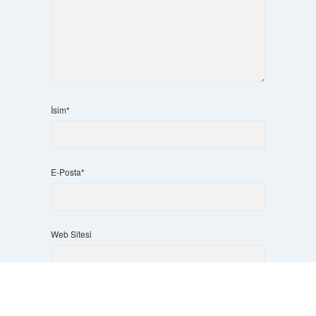
İsim*
E-Posta*
Web Sitesi
Scrol
to
the
top
Daha sonraki yorumlarımda kullanılması için adım, e-