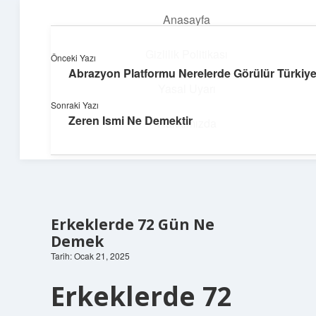
Anasayfa
menüyü
aç
Gizlilik Politikası
Önceki Yazı
Abrazyon Platformu Nerelerde Görülür Türkiy
Huzurlu Yaşam Tüyoları
Yasal Uyarı
Sonraki Yazı
Hayatına ferahlık katan öneriler!
Zeren Ismi Ne Demektir
Hakkımızda
Erkeklerde 72 Gün Ne
Demek
Tarih: Ocak 21, 2025
Erkeklerde 72