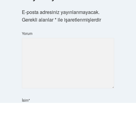
E-posta adresiniz yayınlanmayacak.
Gerekli alanlar
*
ile işaretlenmişlerdir
Yorum
İsim*
Scrol
to
the
top
E-Posta*