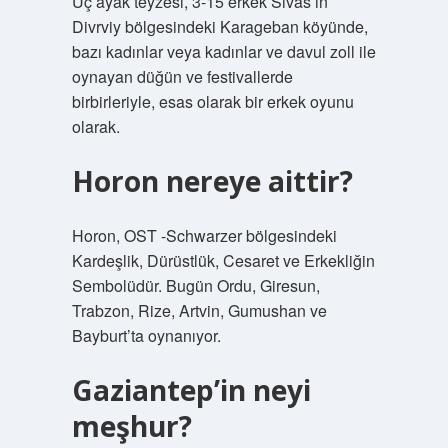
Üç ayak teyzesi, 3-15 erkek Sivas’ın
Divrviy bölgesindeki Karageban köyünde,
bazı kadınlar veya kadınlar ve davul zoll ile
oynayan düğün ve festivallerde
birbirleriyle, esas olarak bir erkek oyunu
olarak.
Horon nereye aittir?
Horon, OST -Schwarzer bölgesindeki
Kardeşlik, Dürüstlük, Cesaret ve Erkekliğin
Sembolüdür. Bugün Ordu, Giresun,
Trabzon, Rize, Artvin, Gumushan ve
Bayburt’ta oynanıyor.
Gaziantep’in neyi
meşhur?