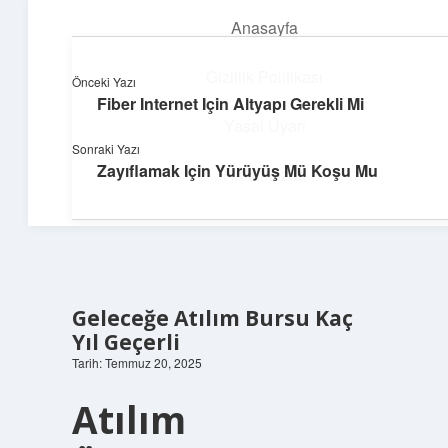
Anasayfa
menüyü
aç
Gizlilik Politikası
Önceki Yazı
Fiber Internet Için Altyapı Gerekli Mi
Huzurlu Yaşam Tüyoları
Yasal Uyarı
Sonraki Yazı
Hayatına ferahlık katan öneriler!
Zayıflamak Için Yürüyüş Mü Koşu Mu
Hakkımızda
Geleceğe Atılım Bursu Kaç
Yıl Geçerli
Tarih: Temmuz 20, 2025
Atılım