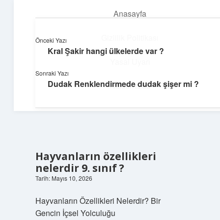
Anasayfa
menüyü
aç
Gizlilik Politikası
Önceki Yazı
Kral Şakir hangi ülkelerde var ?
Huzurlu Yaşam Tüyoları
Yasal Uyarı
Sonraki Yazı
Hayatına ferahlık katan öneriler!
Dudak Renklendirmede dudak şişer mi ?
Hakkımızda
Hayvanların özellikleri
nelerdir 9. sınıf ?
Tarih: Mayıs 10, 2026
Hayvanların Özellikleri Nelerdir? Bir
Gencin İçsel Yolculuğu