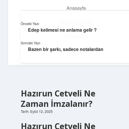
Anasayfa
menüyü
aç
Gizlilik Politikası
Önceki Yazı
Edep kelimesi ne anlama gelir ?
Huzurlu Yaşam Tüyoları
Yasal Uyarı
Sonraki Yazı
Hayatına ferahlık katan öneriler!
Bazen bir şarkı, sadece notalardan
Hakkımızda
Hazırun Cetveli Ne
Zaman İmzalanır?
Tarih: Eylül 12, 2025
Hazırun Cetveli Ne