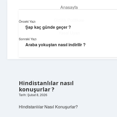
Anasayfa
menüyü
aç
Gizlilik Politikası
Önceki Yazı
Şap kaç günde geçer ?
Huzurlu Yaşam Tüyoları
Yasal Uyarı
Sonraki Yazı
Hayatına ferahlık katan öneriler!
Araba yokuştan nasıl indirilir ?
Hakkımızda
Hindistanlılar nasıl
konuşurlar ?
Tarih: Şubat 8, 2026
Hindistanlılar Nasıl Konuşurlar?