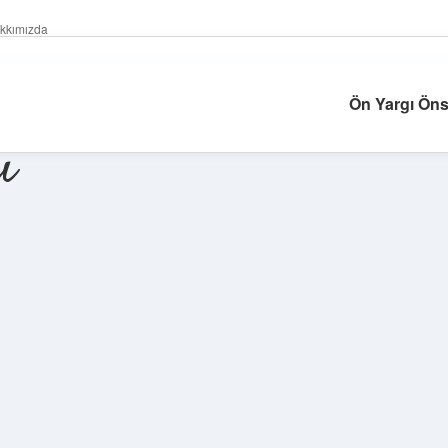
kkımızda
Ön Yargı Önse
ı
Sidebar
ilbet giriş yap