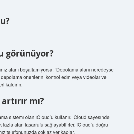
mu?
lu görünüyor?
ınız alanı boşaltamıyorsa, “Depolama alanı neredeyse
z, depolama önerilerini kontrol edin veya videolar ve
ri kaldırın.
 artırır mı?
lama sistemi olan iCloud’u kullanır. iCloud sayesinde
 fazla alan tasarrufu sağlayabilirler. iCloud’u doğru
ınız telefonunuzda çok az yer kaplar.