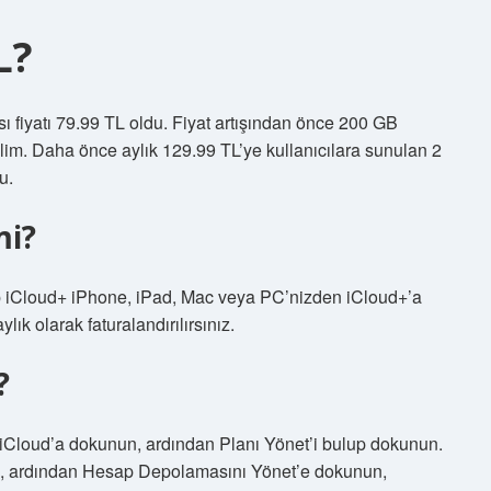
L?
 fiyatı 79.99 TL oldu. Fiyat artışından önce 200 GB
lim. Daha önce aylık 129.99 TL’ye kullanıcılara sunulan 2
u.
mi?
 iCloud+ iPhone, iPad, Mac veya PC’nizden iCloud+’a
ık olarak faturalandırılırsınız.
?
 iCloud’a dokunun, ardından Planı Yönet’i bulup dokunun.
n, ardından Hesap Depolamasını Yönet’e dokunun,