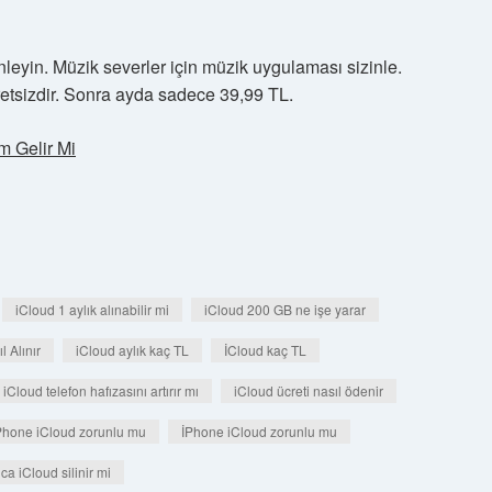
nleyin. Müzik severler için müzik uygulaması sizinle.
retsizdir. Sonra ayda sadece 39,99 TL.
 Gelir Mi
iCloud 1 aylık alınabilir mi
iCloud 200 GB ne işe yarar
 Alınır
iCloud aylık kaç TL
İCloud kaç TL
iCloud telefon hafızasını artırır mı
iCloud ücreti nasıl ödenir
Phone iCloud zorunlu mu
İPhone iCloud zorunlu mu
ca iCloud silinir mi