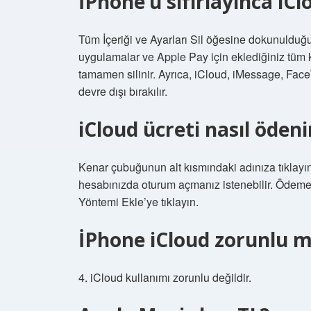
İPhone’u sıfırlayınca iClo
Tüm İçeriği ve Ayarları Sil öğesine dokunulduğun
uygulamalar ve Apple Pay için eklediğiniz tüm k
tamamen silinir. Ayrıca, iCloud, iMessage, Fac
devre dışı bırakılır.
iCloud ücreti nasıl ödeni
Kenar çubuğunun alt kısmındaki adınıza tıklayı
hesabınızda oturum açmanız istenebilir. Ödeme 
Yöntemi Ekle’ye tıklayın.
İPhone iCloud zorunlu 
4. iCloud kullanımı zorunlu değildir.