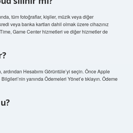
ud silinir mi?
da, tüm fotoğraflar, kişiler, müzik veya diğer
redi veya banka kartları dahil olmak üzere cihazınız
eTime, Game Center hizmetleri ve diğer hizmetler de
r?
n, ardından Hesabımı Görüntüle’yi seçin. Önce Apple
Bilgileri’nin yanında Ödemeleri Yönet’e tıklayın. Ödeme
mu?