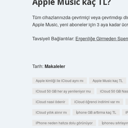
Apple Music kaç TL?
Tüm cihazlarınızda çevrimiçi veya çevrimdışı di
Apple Music, yeni aboneler için 3 aya kadar üc
Tavsiyeli Bağlantılar:
Ergenliğe Girmeden Sperm
Tarih:
Makaleler
Apple kimliği ile iCloud aynı mı
Apple Music kaç TL
iCloud 50 GB her ay yenileniyor mu
iCloud 50 GB Nasıl
iCloud nasıl ödenir
iCloud öğrenci indirimi var mı
iCloud yıllık alınır mı
İphone GB arttırma kaç TL
i
iPhone neden hafıza dolu görünüyor
İphoneu sıfırlayın