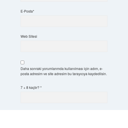
E-Posta*
Web Sitesi
Daha sonraki yorumlarımda kullanılması için adım, e-
posta adresim ve site adresim bu tarayıcıya kaydedilsin.
7 + 8 kaçtır?
*
Scrol
to
the