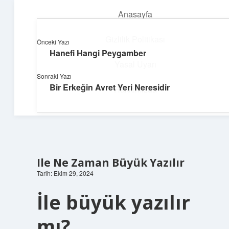
Anasayfa
menüyü
aç
Gizlilik Politikası
Önceki Yazı
Hanefi Hangi Peygamber
Huzurlu Yaşam Tüyoları
Yasal Uyarı
Sonraki Yazı
Hayatına ferahlık katan öneriler!
Bir Erkeğin Avret Yeri Neresidir
Hakkımızda
Ile Ne Zaman Büyük Yazılır
Tarih: Ekim 29, 2024
İle büyük yazılır
mı?