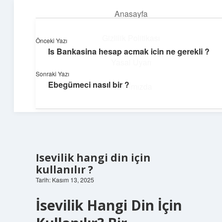
Anasayfa
menüyü
aç
Gizlilik Politikası
Önceki Yazı
Is Bankasina hesap acmak icin ne gerekli ?
Huzurlu Yaşam Tüyoları
Yasal Uyarı
Sonraki Yazı
Hayatına ferahlık katan öneriler!
Ebegümeci nasıl bir ?
Hakkımızda
Isevilik hangi din için
kullanılır ?
Tarih: Kasım 13, 2025
İsevilik Hangi Din İçin