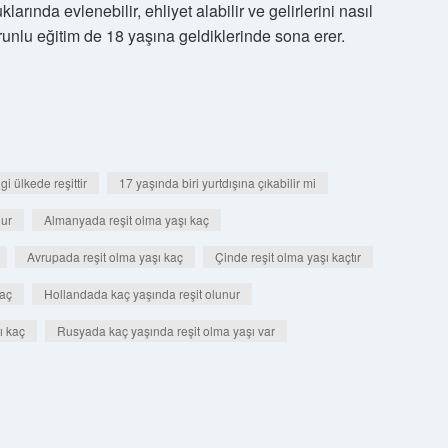
larında evlenebilir, ehliyet alabilir ve gelirlerini nasıl
orunlu eğitim de 18 yaşına geldiklerinde sona erer.
i ülkede reşittir
17 yaşında biri yurtdışına çıkabilir mi
nur
Almanyada reşit olma yaşı kaç
Avrupada reşit olma yaşı kaç
Çinde reşit olma yaşı kaçtır
kaç
Hollandada kaç yaşında reşit olunur
ı kaç
Rusyada kaç yaşında reşit olma yaşı var