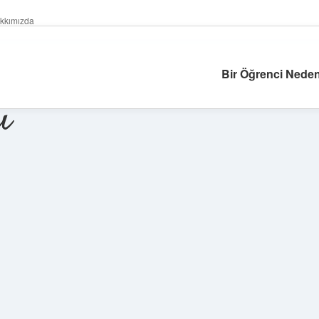
kkımızda
Bir Öğrenci Neden
ı
Sidebar
ilbet giriş yap