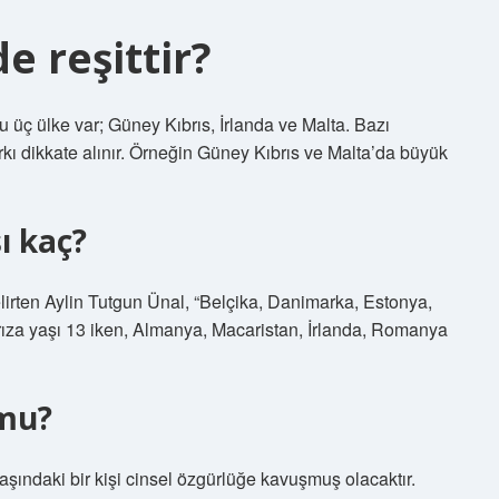
e reşittir?
u üç ülke var; Güney Kıbrıs, İrlanda ve Malta. Bazı
rkı dikkate alınır. Örneğin Güney Kıbrıs ve Malta’da büyük
ı kaç?
belirten Aylin Tutgun Ünal, “Belçika, Danimarka, Estonya,
al rıza yaşı 13 iken, Almanya, Macaristan, İrlanda, Romanya
 mu?
yaşındaki bir kişi cinsel özgürlüğe kavuşmuş olacaktır.