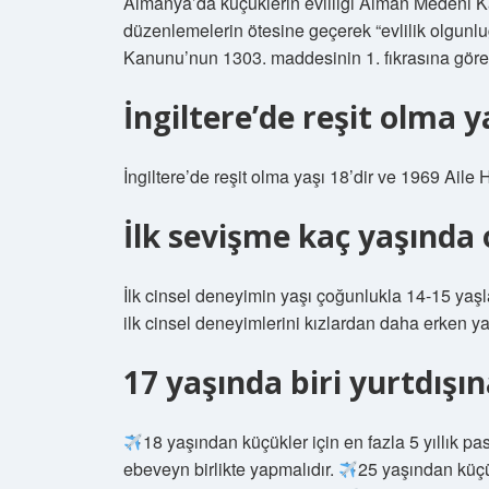
Almanya’da küçüklerin evliliği Alman Medeni Ka
düzenlemelerin ötesine geçerek “evlilik olgunluğ
Kanunu’nun 1303. maddesinin 1. fıkrasına göre r
İngiltere’de reşit olma y
İngiltere’de reşit olma yaşı 18’dir ve 1969 Ail
İlk sevişme kaç yaşında 
İlk cinsel deneyimin yaşı çoğunlukla 14-15 yaşla
ilk cinsel deneyimlerini kızlardan daha erken yaş
17 yaşında biri yurtdışın
18 yaşından küçükler için en fazla 5 yıllık p
ebeveyn birlikte yapmalıdır.
25 yaşından küçü