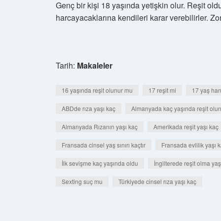
Genç bir kişi 18 yaşında yetişkin olur. Reşit olduk
harcayacaklarına kendileri karar verebilirler. Z
Tarih:
Makaleler
16 yaşında reşit olunur mu
17 reşit mi
17 yaş hang
ABDde rıza yaşı kaç
Almanyada kaç yaşında reşit olu
Almanyada Rızanın yaşı kaç
Amerikada reşit yaşı kaç
Fransada cinsel yaş sınırı kaçtır
Fransada evlilik yaşı 
İlk sevişme kaç yaşında oldu
İngilterede reşit olma yaş
Sexting suç mu
Türkiyede cinsel rıza yaşı kaç