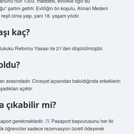
nunu’nun 1303. maddesi, evlilikle ilgili bu
u” şartını getirir. Evliliğin ön koşulu, Alman Medeni
eşit olma yaşı, yani 18. yaşam yılıdır.
aşı kaç?
e Hukuku Reformu Yasası ile 21’den düşürülmüştür.
oldu?
rı arasındadır. Cinsiyet açısından bakıldığında erkeklerin
adıkları açıktır.
a çıkabilir mi?
asaport gerekmektedir.
Pasaport başvurusunu her iki
k öğrenciler sadece rezervasyon ücreti ödeyerek