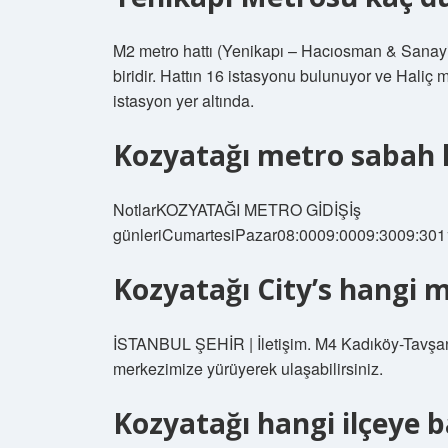
M2 metro hattı (Yenikapı – Hacıosman & Sanayi
biridir. Hattın 16 istasyonu bulunuyor ve Haliç
istasyon yer altında.
Kozyatağı metro sabah k
NotlarKOZYATAĞI METRO GİDİŞİş
günleriCumartesiPazar08:0009:0009:3009:301
Kozyatağı City’s hangi 
İSTANBUL ŞEHİR | İletişim. M4 Kadıköy-Tavşant
merkezimize yürüyerek ulaşabilirsiniz.
Kozyatağı hangi ilçeye b