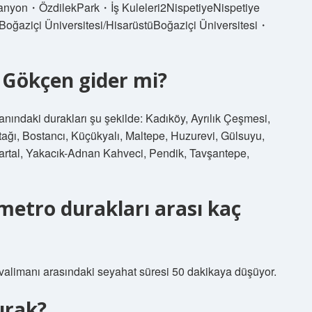
nyon・ÖzdilekPark・İş Kuleleri2NispetiyeNispetiye
ğaziçi Üniversitesi/HisarüstüBoğaziçi Üniversitesi・
 Gökçen gider mi?
ındaki durakları şu şekilde: Kadıköy, Ayrılık Çeşmesi,
ğı, Bostancı, Küçükyalı, Maltepe, Huzurevi, Gülsuyu,
artal, Yakacık-Adnan Kahveci, Pendik, Tavşantepe,
etro durakları arası kaç
alimanı arasındaki seyahat süresi 50 dakikaya düşüyor.
urak?