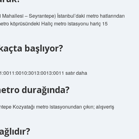
 Mahallesi – Seyrantepe) İstanbul’daki metro hatlarından
 metro köprüsündeki Haliç metro istasyonu hariç 15
açta başlıyor?
1:0011:0010:3013:0013:0011 satır daha
metro durağında?
epe Kozyatağı metro istasyonundan çıkın; alışveriş
ağlıdır?