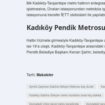
M4 Kadıköy-Tavşantepe metro hattının entegra
işletmesine, Ünalan istasyonundan metrobüs iş
istasyonuna transfer İETT otobüsleri ile yapılab
Kadıköy Pendik Metrosu
Hattın hizmete girmesiyle Kadıköy-Tavşantepe a
ise 19’a ulaştı. Kadıköy-Tavşantepe arasındaki 
Pendik Belediye Başkanı Kenan Şahin, belediye ç
Tarih:
Makaleler
Ayrılık Çeşmesi Sabiha Gökçen Metrosu kaç durak
Ka
Kadıköy Sabiha Gökçen metro durakları arası kaç dakika
Kozyatağı Citys hangi metro durağında
Kozyatağı hang