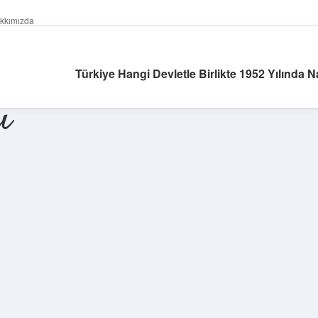
kkımızda
Türkiye Hangi Devletle Birlikte 1952 Yılında 
ı
Sidebar
ilbet giriş yap