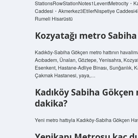
StationsRowStationNotes1LeventMetrocity・Ka
Caddesi・Akmerkez3EtilerNispetiye Caddesi4Bo
Rumeli Hisarüstü
Kozyatağı metro Sabiha
Kadıköy-Sabiha Gökçen metro hattının havaliman
Acıbadem, Ünalan, Göztepe, Yenisahra, Kozyata
Esenkent, Hastane-Adliye Binası, Sunğanlık, K
Çakmak Hastanesi, yaya,…
Kadıköy Sabiha Gökçen m
dakika?
Yeni metro hattıyla Kadıköy-Sabiha Gökçen Hav
Yenikapı Metrosu kaç d