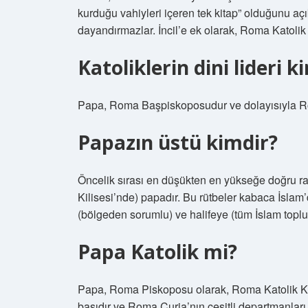
kurduğu vahiyleri içeren tek kitap” olduğunu açık
dayandırmazlar. İncil’e ek olarak, Roma Katolik K
Katoliklerin dini lideri k
Papa, Roma Başpiskoposudur ve dolayısıyla Rom
Papazın üstü kimdir?
Öncelik sırası en düşükten en yükseğe doğru ra
Kilisesi’nde) papadır. Bu rütbeler kabaca İsla
(bölgeden sorumlu) ve halifeye (tüm İslam toplu
Papa Katolik mi?
Papa, Roma Piskoposu olarak, Roma Katolik Ki
başıdır ve Roma Curia’nın çeşitli departmanlar