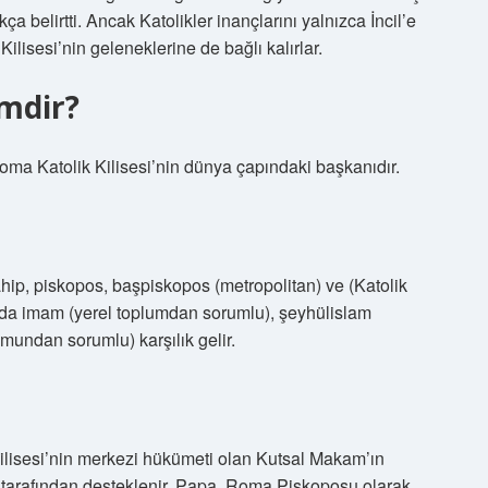
ça belirtti. Ancak Katolikler inançlarını yalnızca İncil’e
ilisesi’nin geleneklerine de bağlı kalırlar.
imdir?
a Katolik Kilisesi’nin dünya çapındaki başkanıdır.
hip, piskopos, başpiskopos (metropolitan) ve (Katolik
m’da imam (yerel toplumdan sorumlu), şeyhülislam
mundan sorumlu) karşılık gelir.
lisesi’nin merkezi hükümeti olan Kutsal Makam’ın
ı tarafından desteklenir. Papa, Roma Piskoposu olarak,