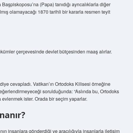
a Başpiskoposu’na (Papa) tanıdığı ayrıcalıklarla diğer
lmış olamayacağı 1870 tarihli bir kararla resmen teyit
kümler çerçevesinde devlet bütçesinden maaş alırlar.
,” diye cevapladı. Vatikan’ın Ortodoks Kilisesi örneğine
eğerlendirmeyeceği sorulduğunda: “Aslında bu, Ortodoks
ya evlenmek ister. Orada bir seçim yaparlar.
inanır?
ı’nın insanlara gönderdiği ve aracılığıyla insanlarla iletişim