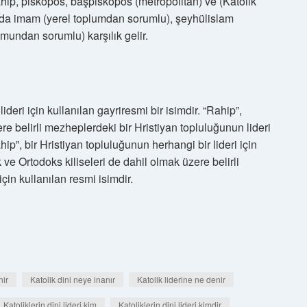
hip, piskopos, başpiskopos (metropolitan) ve (Katolik
m’da imam (yerel toplumdan sorumlu), şeyhülislam
mundan sorumlu) karşılık gelir.
ideri için kullanılan gayriresmi bir isimdir. “Rahip”,
re belirli mezheplerdeki bir Hristiyan topluluğunun lideri
ip”, bir Hristiyan topluluğunun herhangi bir lideri için
k ve Ortodoks kiliseleri de dahil olmak üzere belirli
çin kullanılan resmi isimdir.
nir
Katolik dini neye inanır
Katolik liderine ne denir
Katoliklerin dini lideri kim
Katoliklerin dini lideri kimdir