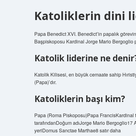
Katoliklerin dini l
Papa Benedict XVI. Benedict’in papalık görevi
Başpiskoposu Kardinal Jorge Mario Bergoglio pa
Katolik liderine ne denir
Katolik Kilisesi, en büyük cemaate sahip Hıris
(Papa)’dır.
Katoliklerin başı kim?
Papa (Roma Piskoposu)Papa FrancisKardinal ta
tarafındanDoğum adıJorge Mario Bergoglio17 A
yeriDomus Sanctae Marthae8 satır daha