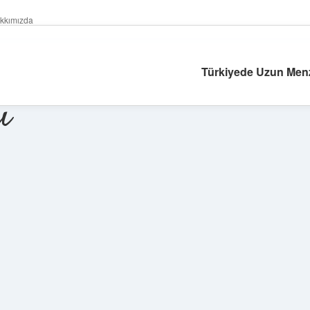
kkımızda
Türkiyede Uzun Menzi
ı
Sidebar
ilbet giriş ya