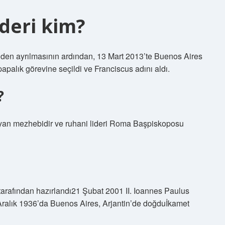
ideri kim?
nden ayrılmasının ardından, 13 Mart 2013’te Buenos Aires
palık görevine seçildi ve Franciscus adını aldı.
?
tiyan mezhebidir ve ruhani lideri Roma Başpiskoposu
rafından hazırlandı21 Şubat 2001 II. Ioannes Paulus
ralık 1936’da Buenos Aires, Arjantin’de doğduİkamet