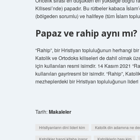
Öncelik sırası en düşükten en yükseğe doğru ra
Kilisesi’nde) papadır. Bu rütbeler kabaca İsla
(bölgeden sorumlu) ve halifeye (tüm İslam toplu
Papaz ve rahip aynı mı?
“Rahip”, bir Hristiyan topluluğunun herhangi bir l
Katolik ve Ortodoks kiliseleri de dahil olmak üze
için kullanılan resmi isimdir. 14 Kasım 2021 “Rah
kullanılan gayriresmi bir isimdir. “Rahip”, Katoli
mezheplerdeki bir Hristiyan topluluğunun lideri i
Tarih:
Makaleler
Hristiyanların dini lideri kim
Katolik din adamına ne de
Katolikler hangi kitaba inanır
Katoliklerin başı kim