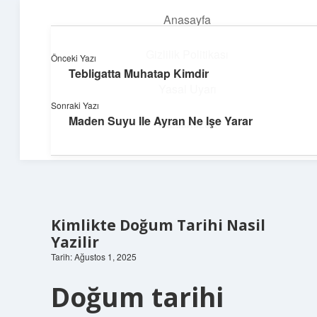
Anasayfa
menüyü
aç
Gizlilik Politikası
Önceki Yazı
Tebligatta Muhatap Kimdir
Huzurlu Yaşam Tüyoları
Yasal Uyarı
Sonraki Yazı
Hayatına ferahlık katan öneriler!
Maden Suyu Ile Ayran Ne Işe Yarar
Hakkımızda
Kimlikte Doğum Tarihi Nasil
Yazilir
Tarih: Ağustos 1, 2025
Doğum tarihi