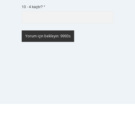
10 - 4 kaçtır?
*
Scrol
to
the
top