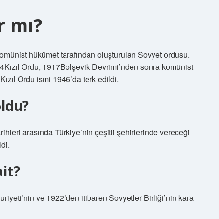
r mı?
komünist hükümet tarafından oluşturulan Sovyet ordusu.
024Kızıl Ordu, 1917Bolşevik Devrimi’nden sonra komünist
ızıl Ordu ismi 1946’da terk edildi.
oldu?
leri ​​arasında Türkiye’nin çeşitli şehirlerinde vereceği
di.
ait?
iyeti’nin ve 1922’den itibaren Sovyetler Birliği’nin kara