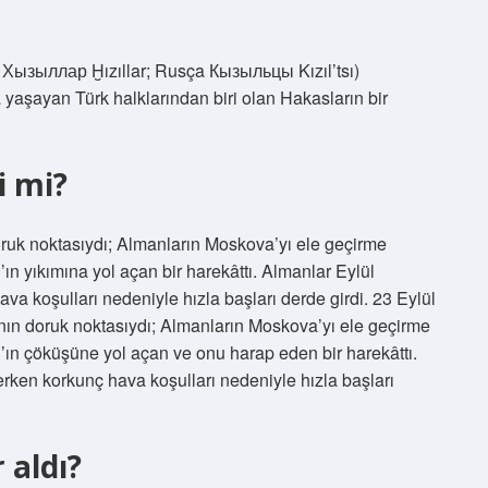
en: Хызыллар Ḫızıllar; Rusça Кызыльцы Kızıl’tsı)
aşayan Türk halklarından biri olan Hakasların bir
i mi?
ruk noktasıydı; Almanların Moskova’yı ele geçirme
n yıkımına yol açan bir harekâttı. Almanlar Eylül
a koşulları nedeniyle hızla başları derde girdi. 23 Eylül
ın doruk noktasıydı; Almanların Moskova’yı ele geçirme
ın çöküşüne yol açan ve onu harap eden bir harekâttı.
rken korkunç hava koşulları nedeniyle hızla başları
 aldı?