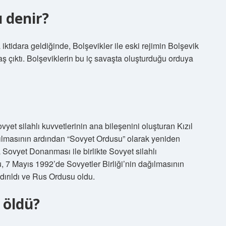
 denir?
ktidara geldiğinde, Bolşevikler ile eski rejimin Bolşevik
vaş çıktı. Bolşeviklerin bu iç savaşta oluşturduğu orduya
et silahlı kuvvetlerinin ana bileşenini oluşturan Kızıl
ğılmasının ardından “Sovyet Ordusu” olarak yeniden
Sovyet Donanması ile birlikte Sovyet silahlı
u, 7 Mayıs 1992’de Sovyetler Birliği’nin dağılmasının
ırıldı ve Rus Ordusu oldu.
 öldü?