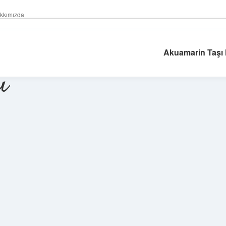
kkımızda
Akuamarin Taşı N
ı
Sidebar
ilbet giriş yap