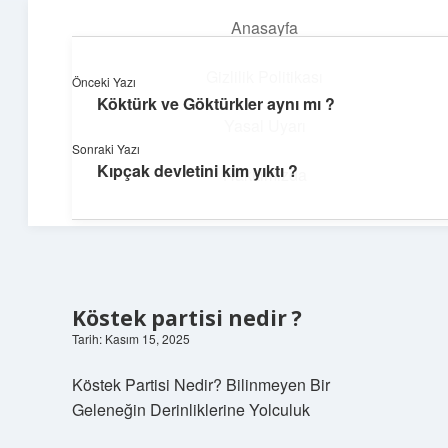
Anasayfa
menüyü
aç
Gizlilik Politikası
Önceki Yazı
Köktürk ve Göktürkler aynı mı ?
Huzurlu Yaşam Tüyoları
Yasal Uyarı
Sonraki Yazı
Hayatına ferahlık katan öneriler!
Kıpçak devletini kim yıktı ?
Hakkımızda
Köstek partisi nedir ?
Tarih: Kasım 15, 2025
Köstek Partisi Nedir? Bilinmeyen Bir
Geleneğin Derinliklerine Yolculuk