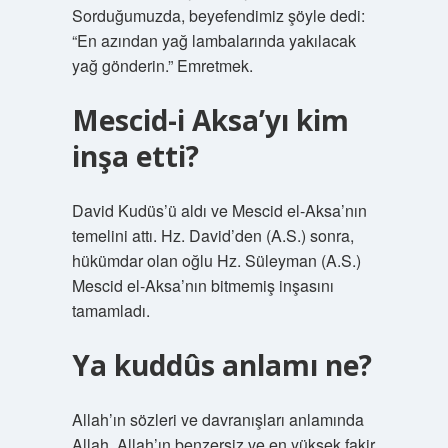
Sorduğumuzda, beyefendimiz şöyle dedi:
“En azından yağ lambalarında yakılacak
yağ gönderin.” Emretmek.
Mescid-i Aksa’yı kim
inşa etti?
David Kudüs’ü aldı ve Mescid el-Aksa’nın
temelini attı. Hz. David’den (A.S.) sonra,
hükümdar olan oğlu Hz. Süleyman (A.S.)
Mescid el-Aksa’nın bitmemiş inşasını
tamamladı.
Ya kuddûs anlamı ne?
Allah’ın sözleri ve davranışları anlamında
Allah, Allah’ın benzersiz ve en yüksek fakir