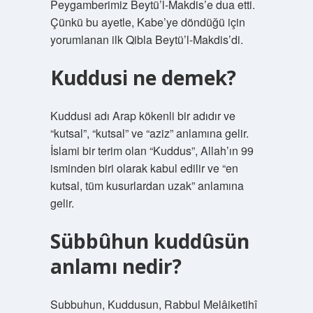
Peygamberimiz Beytü’l-Makdis’e dua etti.
Çünkü bu ayetle, Kabe’ye döndüğü için
yorumlanan ilk Qibla Beytü’l-Makdis’di.
Kuddusi ne demek?
Kuddusi adı Arap kökenli bir adıdır ve
“kutsal”, “kutsal” ve “aziz” anlamına gelir.
İslami bir terim olan “Kuddus”, Allah’ın 99
isminden biri olarak kabul edilir ve “en
kutsal, tüm kusurlardan uzak” anlamına
gelir.
Sübbûhun kuddûsün
anlamı nedir?
Subbuhun, Kuddusun, Rabbul Melâiketihî