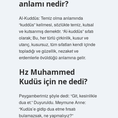
anlamı nedir?
Al-Kuddûs: Temiz olma anlamında
“kuddûs” kelimesi, sözlükte temiz, kutsal
ve kutsanmış demektir. “Al-kuddûs” sıfatı
olarak; Bu, her türlü çirkinlik, kusur ve
utanç, kusursuz, tüm sıfatları kendi içinde
topladığı ve güzellik, nezaket ve
erdemlerle övüldüğü anlamına gelir.
Hz Muhammed
Kudüs için ne dedi?
Peygamberimiz şöyle dedi: “Git, kesinlikle
dua et.” Duyuruldu. Meymune Anne:
“Kudüs’e gidip dua etme fırsatı
bulamazsak, ne yapmalıyız?”