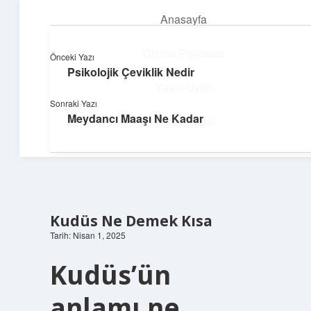
Anasayfa
menüyü
aç
Gizlilik Politikası
Önceki Yazı
Psikolojik Çeviklik Nedir
Huzurlu Yaşam Tüyoları
Yasal Uyarı
Sonraki Yazı
Hayatına ferahlık katan öneriler!
Meydancı Maaşı Ne Kadar
Hakkımızda
Kudüs Ne Demek Kısa
Tarih: Nisan 1, 2025
Kudüs’ün
anlamı ne