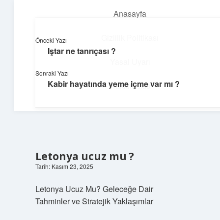
Anasayfa
menüyü
aç
Gizlilik Politikası
Önceki Yazı
Iştar ne tanrıçası ?
Huzurlu Yaşam Tüyoları
Yasal Uyarı
Sonraki Yazı
Hayatına ferahlık katan öneriler!
Kabir hayatında yeme içme var mı ?
Hakkımızda
Letonya ucuz mu ?
Tarih: Kasım 23, 2025
Letonya Ucuz Mu? Geleceğe Dair
Tahminler ve Stratejik Yaklaşımlar