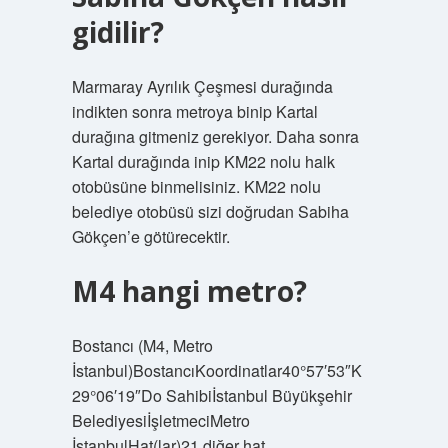
gidilir?
Marmaray Ayrılık Çeşmesi durağında
indikten sonra metroya binip Kartal
durağına gitmeniz gerekiyor. Daha sonra
Kartal durağında inip KM22 nolu halk
otobüsüne binmelisiniz. KM22 nolu
belediye otobüsü sizi doğrudan Sabiha
Gökçen’e götürecektir.
M4 hangi metro?
Bostancı (M4, Metro
İstanbul)BostancıKoordinatlar40°57′53″K
29°06′19″Do Sahibiİstanbul Büyükşehir
BelediyesiİşletmeciMetro
İstanbulHat(lar)21 diğer hat