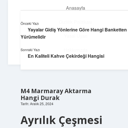
Anasayfa
menüyü
aç
Gizlilik Politikası
Önceki Yazı
Yayalar Gidiş Yönlerine Göre Hangi Banketten
Huzurlu Yaşam Tüyoları
Yasal Uyarı
Yürümelidir
Hayatına ferahlık katan öneriler!
Hakkımızda
Sonraki Yazı
En Kaliteli Kahve Çekirdeği Hangisi
M4 Marmaray Aktarma
Hangi Durak
Tarih: Aralık 25, 2024
Ayrılık Çeşmesi