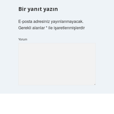
Bir yanıt yazın
E-posta adresiniz yayınlanmayacak.
Gerekli alanlar
*
ile işaretlenmişlerdir
Yorum
İsim*
Scrol
to
the
top