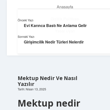
Anasayfa
menüyü
aç
Gizlilik Politikası
Önceki Yazı
Evi Karınca Bastı Ne Anlama Gelir
Huzurlu Yaşam Tüyoları
Yasal Uyarı
Sonraki Yazı
Hayatına ferahlık katan öneriler!
Girişimcilik Nedir Türleri Nelerdir
Hakkımızda
Mektup Nedir Ve Nasıl
Yazılır
Tarih: Nisan 13, 2025
Mektup nedir