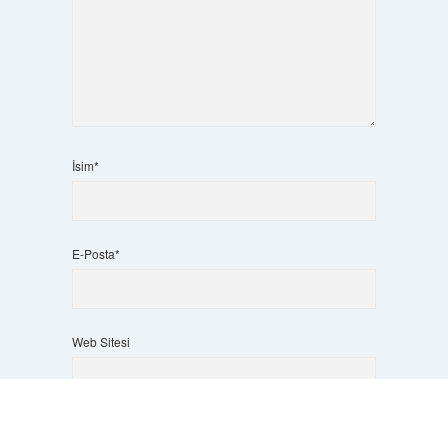
İsim*
E-Posta*
Web Sitesi
Scrol
to
the
top