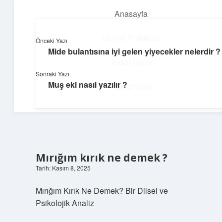
Anasayfa
menüyü
aç
Gizlilik Politikası
Önceki Yazı
Mide bulantısına iyi gelen yiyecekler nelerdir ?
Huzurlu Yaşam Tüyoları
Yasal Uyarı
Sonraki Yazı
Hayatına ferahlık katan öneriler!
Muş eki nasıl yazılır ?
Hakkımızda
Mırığım kırık ne demek ?
Tarih: Kasım 8, 2025
Mırığım Kırık Ne Demek? Bir Dilsel ve
Psikolojik Analiz