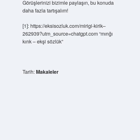
Görüşlerinizi bizimle paylaşın, bu konuda
daha fazla tartışalım!
[1]: https://eksisozluk.com/mirigi-kirik–
262939?utm_source=chatgpt.com “mırığı
kırık – ekşi sözlük”
Tarih:
Makaleler