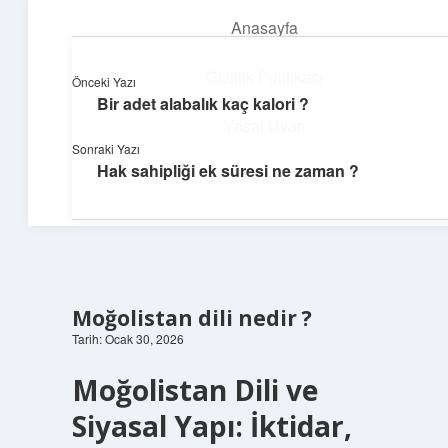
Anasayfa
menüyü
aç
Gizlilik Politikası
Önceki Yazı
Bir adet alabalık kaç kalori ?
Huzurlu Yaşam Tüyoları
Yasal Uyarı
Sonraki Yazı
Hayatına ferahlık katan öneriler!
Hak sahipliği ek süresi ne zaman ?
Hakkımızda
Moğolistan dili nedir ?
Tarih: Ocak 30, 2026
Moğolistan Dili ve
Siyasal Yapı: İktidar,