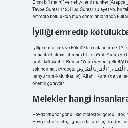
Emr-i bi’l ma’rûf ve nehy-i anil münker (Arapça الأمر بالمعروف و النهي عن المنكر), Al-i İmran Suresi 104,
Tevbe Suresi 112, Hud Suresi 16 ayet vb. bir tabi
emredip kötülükten men etme” anlamında kullanı
İyiliği emredip kötülük
İyiliği emretmek ve kötülükten sakındırmak (Arapça:  بِٱلْمَعْرُوفِ وَٱلنَّهْيُ عَنِ ٱلْمُنْكَرِ
romanlaştırılmış: el-amru bi-l-maʿrūfi Kuran ve ha
`ani-l-Münkarilik Bunlar O’nun yerine getirdiği i
sakındırmak (Arapça: ٱلْأَمْرُ بِٱلْمَعْرُوفِ) وَٱلنَّهْيُ عَنِ ٱلْمُنْكَ رِ, romanlaştırılmış: el-emru bi-l-maʿrūfi ve-n-
nahyu ʿani-l-Munkarilik), Allah’, Kuran’da ve hadis
önemli görevdir.
Melekler hangi insanlar
Peygamberler genellikle melekleri görebilirler,
Peygamber meleği görse de, ona eşlik eden in