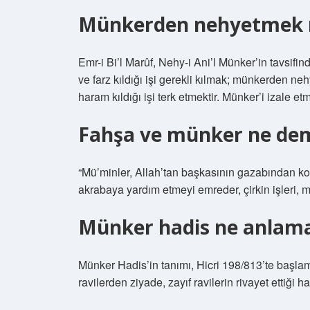
Münkerden nehyetmek 
Emr-i Bi’l Marûf, Nehy-i Ani’l Münker’in tavsifi
ve farz kıldığı işi gerekli kılmak; münkerden ne
haram kıldığı işi terk etmektir. Münker’i izale 
Fahşa ve münker ne de
“Mü’minler, Allah’tan başkasının gazabından kor
akrabaya yardım etmeyi emreder, çirkin işleri, mü
Münker hadis ne anlama
Münker Hadis’in tanımı, Hicri 198/813’te başla
ravilerden ziyade, zayıf ravilerin rivayet ettiği ha