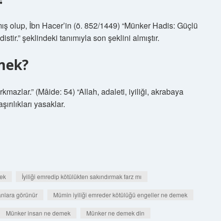
mış olup, İbn Hacer’in (ö. 852/1449) “Münker Hadis: Güçlü
distir.” şeklindeki tanımıyla son şeklini almıştır.
mek?
mazlar.” (Mâide: 54) “Allah, adaleti, iyiliği, akrabaya
ırılıkları yasaklar.
ek
İyiliği emredip kötülükten sakındırmak farz mı
anlara görünür
Mümin iyiliği emreder kötülüğü engeller ne demek
Münker insan ne demek
Münker ne demek din