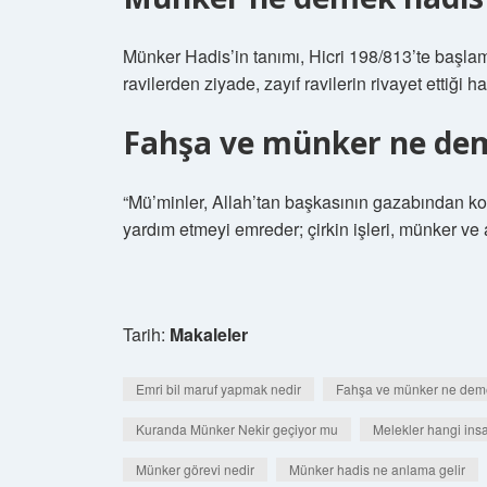
Münker Hadis’in tanımı, Hicri 198/813’te başla
ravilerden ziyade, zayıf ravilerin rivayet ettiği ha
Fahşa ve münker ne de
“Mü’minler, Allah’tan başkasının gazabından kork
yardım etmeyi emreder; çirkin işleri, münker ve aş
Tarih:
Makaleler
Emri bil maruf yapmak nedir
Fahşa ve münker ne dem
Kuranda Münker Nekir geçiyor mu
Melekler hangi ins
Münker görevi nedir
Münker hadis ne anlama gelir