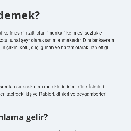
 demek?
 kelimesinin zıttı olan “munkar” kelimesi sözlükte
kötü, tuhaf şey” olarak tanımlanmaktadır. Dini bir kavram
n çirkin, kötü, suç, günah ve haram olarak ilan ettiği
oruları soracak olan meleklerin isimleridir. İsimleri
er kabirdeki kişiye Rableri, dinleri ve peygamberleri
nlama gelir?