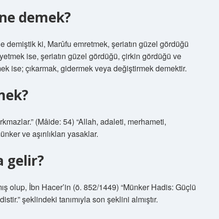
ne demek?
nde demiştik ki, Marûfu emretmek, şeriatın güzel gördüğü
hyetmek ise, şeriatın güzel gördüğü, çirkin gördüğü ve
etmek ise; çıkarmak, gidermek veya değiştirmek demektir.
mek?
kmazlar.” (Mâide: 54) “Allah, adaleti, merhameti,
nker ve aşırılıkları yasaklar.
 gelir?
mış olup, İbn Hacer’in (ö. 852/1449) “Münker Hadis: Güçlü
distir.” şeklindeki tanımıyla son şeklini almıştır.