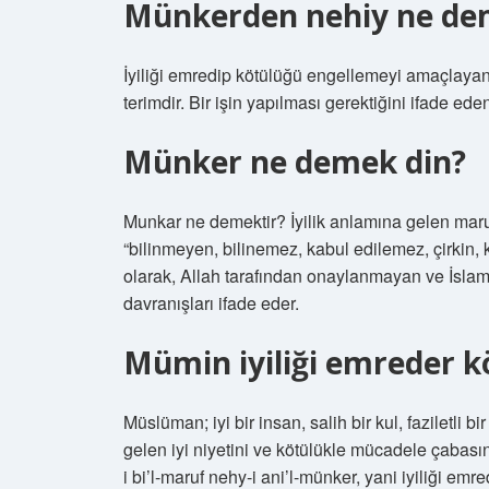
Münkerden nehiy ne de
İyiliği emredip kötülüğü engellemeyi amaçlayan fa
terimdir. Bir işin yapılması gerektiğini ifade ede
Münker ne demek din?
Munkar ne demektir? İyilik anlamına gelen maruf
“bilinmeyen, bilinemez, kabul edilemez, çirkin, 
olarak, Allah tarafından onaylanmayan ve İslam’ı
davranışları ifade eder.
Mümin iyiliği emreder k
Müslüman; iyi bir insan, salih bir kul, faziletl
gelen iyi niyetini ve kötülükle mücadele çabas
i bi’l-maruf nehy-i ani’l-münker, yani iyiliği emr