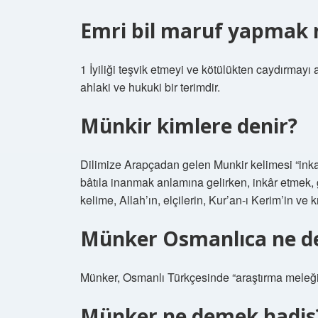
Emri bil maruf yapmak 
1 İyiliği teşvik etmeyi ve kötülükten caydırmayı 
ahlaki ve hukuki bir terimdir.
Münkir kimlere denir?
Dilimize Arapçadan gelen Munkir kelimesi “inkar
bâtıla inanmak anlamına gelirken, inkâr etmek, 
kelime, Allah’ın, elçilerin, Kur’an-ı Kerim’in ve k
Münker Osmanlıca ne 
Münker, Osmanlı Türkçesinde “araştırma meleği
Münker ne demek hadis