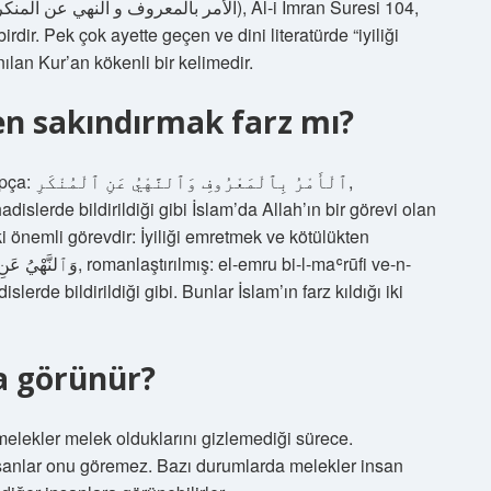
rdir. Pek çok ayette geçen ve dini literatürde “iyiliği
lan Kur’an kökenli bir kelimedir.
ten sakındırmak farz mı?
ٱلْأَمْرُ,
dislerde bildirildiği gibi İslam’da Allah’ın bir görevi olan
ki önemli görevdir: İyiliği emretmek ve kötülükten
lerde bildirildiği gibi. Bunlar İslam’ın farz kıldığı iki
a görünür?
 melekler melek olduklarını gizlemediği sürece.
sanlar onu göremez. Bazı durumlarda melekler insan