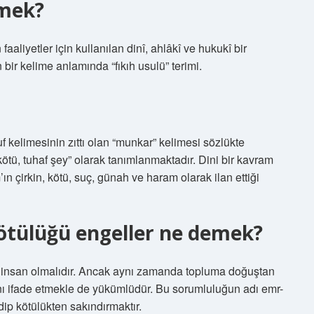
mek?
aliyetler için kullanılan dinî, ahlâkî ve hukukî bir
n bir kelime anlamında “fıkıh usulü” terimi.
 kelimesinin zıttı olan “munkar” kelimesi sözlükte
kötü, tuhaf şey” olarak tanımlanmaktadır. Dini bir kavram
n çirkin, kötü, suç, günah ve haram olarak ilan ettiği
ötülüğü engeller ne demek?
i bir insan olmalıdır. Ancak aynı zamanda topluma doğuştan
ını ifade etmekle de yükümlüdür. Bu sorumluluğun adı emr-
edip kötülükten sakındırmaktır.