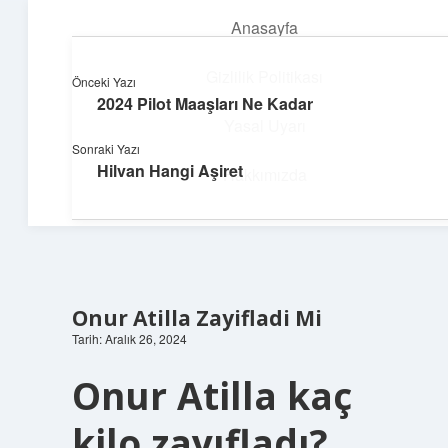
Anasayfa
menüyü
aç
Gizlilik Politikası
Önceki Yazı
2024 Pilot Maaşları Ne Kadar
Huzurlu Yaşam Tüyoları
Yasal Uyarı
Sonraki Yazı
Hayatına ferahlık katan öneriler!
Hilvan Hangi Aşiret
Hakkımızda
Onur Atilla Zayifladi Mi
Tarih: Aralık 26, 2024
Onur Atilla kaç
kilo zayıfladı?