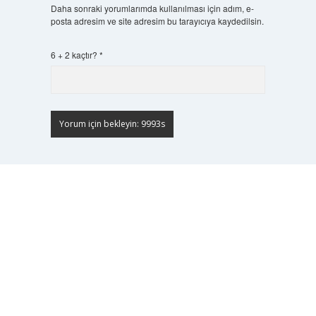
Daha sonraki yorumlarımda kullanılması için adım, e-
posta adresim ve site adresim bu tarayıcıya kaydedilsin.
6 + 2 kaçtır?
*
Scrol
to
the
top