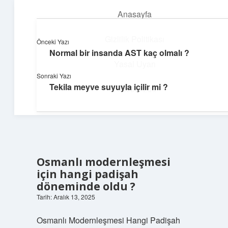
Anasayfa
menüyü
aç
Gizlilik Politikası
Önceki Yazı
Normal bir insanda AST kaç olmalı ?
Huzurlu Yaşam Tüyoları
Yasal Uyarı
Sonraki Yazı
Hayatına ferahlık katan öneriler!
Tekila meyve suyuyla içilir mi ?
Hakkımızda
Osmanlı modernleşmesi
için hangi padişah
döneminde oldu ?
Tarih: Aralık 13, 2025
Osmanlı Modernleşmesi Hangi Padişah