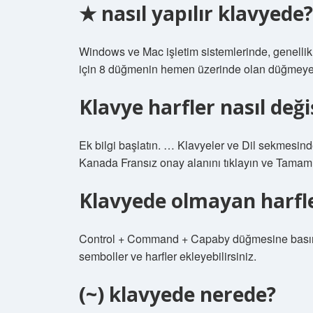
★ nasıl yapılır klavyede?
Windows ve Mac işletim sistemlerinde, genell
için 8 düğmenin hemen üzerinde olan düğmeye b
Klavye harfler nasıl değiş
Ek bilgi başlatın. … Klavyeler ve Dil sekmesindek
Kanada Fransız onay alanını tıklayın ve Tamam’
Klavyede olmayan harfler
Control + Command + Capaby düğmesine basın. K
semboller ve harfler ekleyebilirsiniz.
(~) klavyede nerede?