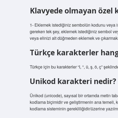
Klavyede olmayan özel ka
1- Eklemek istediğiniz sembolün kodunu veya iş
gereken tek şey, eklemek istediğiniz sembol vey
veya elinizi alt düğmeden eklemek ve çıkarmak i
Türkçe karakterler hang
Türkçe için bu karakterler “I, °, ü, ş, ö, ç” şeklind
Unikod karakteri nedir?
Ünikod (unicode), sayısal bir ortamda metin taba
kodlama biçimidir ve geliştirmenin ana temeli, 
kodlama sisteminin gerekliliğidir/üzerine yazılmış