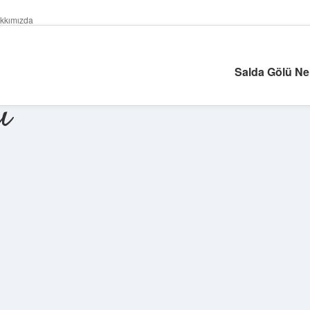
kkımızda
Salda Gölü Ne
ı
Sidebar
ilbet giriş ya