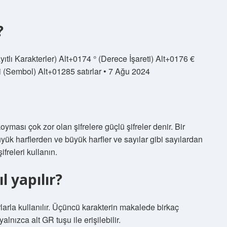
?
ıtlı Karakterler) Alt+0174 ° (Derece İşareti) Alt+0176 €
eri (Sembol) Alt+01285 satırlar • 7 Ağu 2024
ması çok zor olan şifrelere güçlü şifreler denir. Bir
üyük harflerden ve büyük harfler ve sayılar gibi sayılardan
freleri kullanın.
l yapılır?
arlarla kullanılır. Üçüncü karakterin makalede birkaç
yalnızca alt GR tuşu ile erişilebilir.