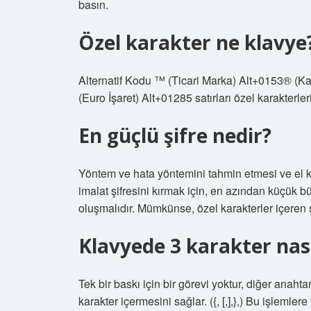
basın.
Özel karakter ne klavye
Alternatif Kodu ™ (Ticari Marka) Alt+0153® (Kay
(Euro İşaret) Alt+01285 satırları özel karakterl
En güçlü şifre nedir?
Yöntem ve hata yöntemini tahmin etmesi ve el koy
imalat şifresini kırmak için, en azından küçük b
oluşmalıdır. Mümkünse, özel karakterler içeren şi
Klavyede 3 karakter nası
Tek bir baskı için bir görevi yoktur, diğer anaht
karakter içermesini sağlar. ({, [,],},) Bu işlemlere 