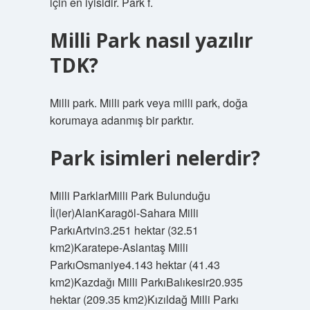
için en iyisidir. Park f.
Milli Park nasıl yazılır
TDK?
Milli park. Milli park veya milli park, doğa
korumaya adanmış bir parktır.
Park isimleri nelerdir?
Milli ParklarMilli Park Bulunduğu
İl(ler)AlanKaragöl-Sahara Milli
ParkıArtvin3.251 hektar (32.51
km2)Karatepe-Aslantaş Milli
ParkıOsmaniye4.143 hektar (41.43
km2)Kazdağı Milli ParkıBalıkesir20.935
hektar (209.35 km2)Kızıldağ Milli Parkı