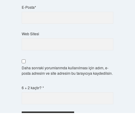
E-Posta*
Web Sitesi
Daha sonraki yorumlarımda kullanılması için adım, e-
posta adresim ve site adresim bu tarayıcıya kaydedilsin.
6 + 2 kaçtır?
*
Scrol
to
the
top