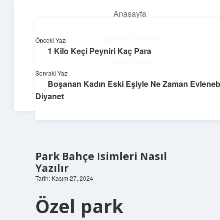
Anasayfa
menüyü
aç
Gizlilik Politikası
Önceki Yazı
1 Kilo Keçi Peyniri Kaç Para
Huzurlu Yaşam Tüyoları
Yasal Uyarı
Sonraki Yazı
Hayatına ferahlık katan öneriler!
Boşanan Kadın Eski Eşiyle Ne Zaman Evlenebi
Hakkımızda
Diyanet
Park Bahçe Isimleri Nasıl
Yazılır
Tarih: Kasım 27, 2024
Özel park