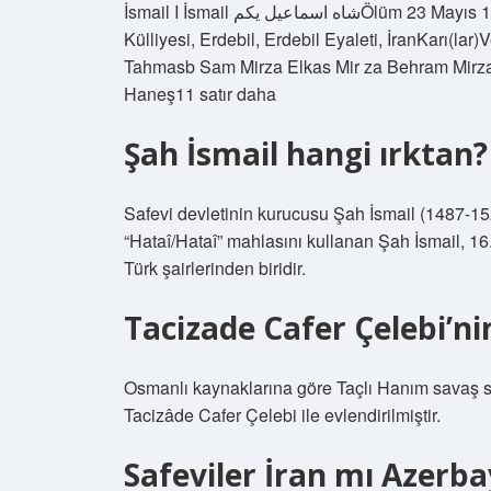
İsmail I İsmail شاه اسماعیل یکمÖlüm 23 Mayıs 1524 (yaş 36) Tebriz, Safevi İmparatorluğuDefinŞeyh Safi
Külliyesi, Erdebil, Erdebil Eyaleti, İranKarı(
Tahmasb Sam Mirza Elkas Mir za Behram Mirz
Haneş11 satır daha
Şah İsmail hangi ırktan?
Safevi devletinin kurucusu Şah İsmail (1487-15
“Hataî/Hataî” mahlasını kullanan Şah İsmail, 1
Türk şairlerinden biridir.
Tacizade Cafer Çelebi’ni
Osmanlı kaynaklarına göre Taçlı Hanım savaş s
Tacizâde Cafer Çelebi ile evlendirilmiştir.
Safeviler İran mı Azerb