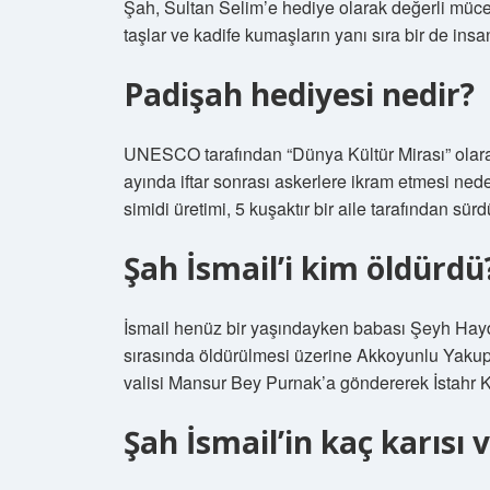
Şah, Sultan Selim’e hediye olarak değerli mücev
taşlar ve kadife kumaşların yanı sıra bir de insa
Padişah hediyesi nedir?
UNESCO tarafından “Dünya Kültür Mirası” olar
ayında iftar sonrası askerlere ikram etmesi ned
simidi üretimi, 5 kuşaktır bir aile tarafından sürd
Şah İsmail’i kim öldürdü
İsmail henüz bir yaşındayken babası Şeyh Hayd
sırasında öldürülmesi üzerine Akkoyunlu Yakup, İ
valisi Mansur Bey Purnak’a göndererek İstahr K
Şah İsmail’in kaç karısı 