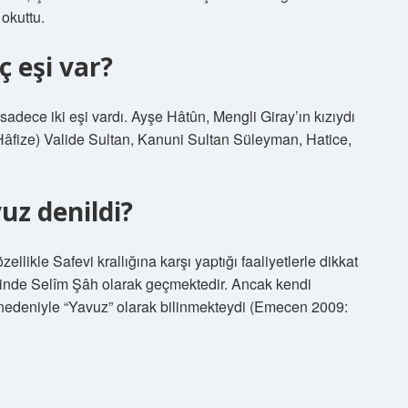
 okuttu.
ç eşi var?
adece iki eşi vardı. Ayşe Hâtûn, Mengli Giray’ın kızıydı
(Hâfize) Valide Sultan, Kanuni Sultan Süleyman, Hatice,
uz denildi?
likle Safevi krallığına karşı yaptığı faaliyetlerle dikkat
rinde Selîm Şâh olarak geçmektedir. Ancak kendi
ı nedeniyle “Yavuz” olarak bilinmekteydi (Emecen 2009: