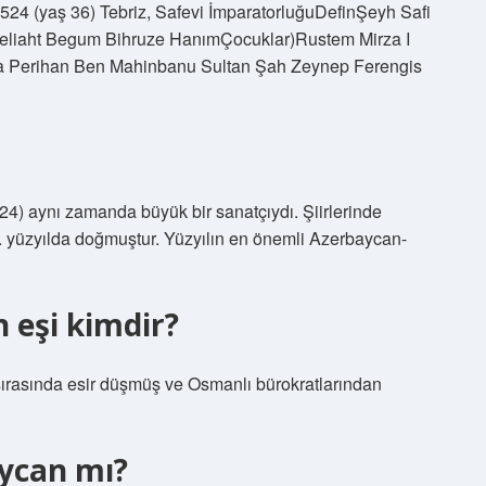
lar)Veliaht Begum Bihruze HanımÇocuklar)Rustem Mirza I
a Perihan Ben Mahinbanu Sultan Şah Zeynep Ferengis
24) aynı zamanda büyük bir sanatçıydı. Şiirlerinde
6. yüzyılda doğmuştur. Yüzyılın en önemli Azerbaycan-
n eşi kimdir?
ırasında esir düşmüş ve Osmanlı bürokratlarından
aycan mı?