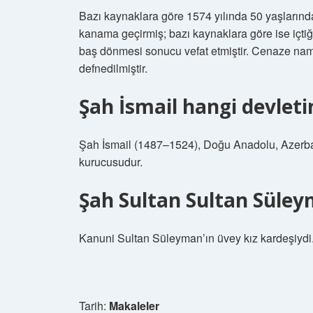
Bazı kaynaklara göre 1574 yılında 50 yaşları
kanama geçirmiş; bazı kaynaklara göre ise içti
baş dönmesi sonucu vefat etmiştir. Cenaze nam
defnedilmiştir.
Şah İsmail hangi devlet
Şah İsmail (1487–1524), Doğu Anadolu, Azerba
kurucusudur.
Şah Sultan Sultan Süley
Kanuni Sultan Süleyman’ın üvey kız kardeşiydi
Tarih:
Makaleler