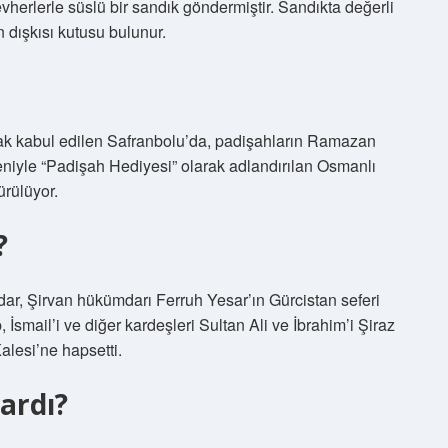
herlerle süslü bir sandık göndermiştir. Sandıkta değerli
n dışkısı kutusu bulunur.
ak kabul edilen Safranbolu’da, padişahların Ramazan
eniyle “Padişah Hediyesi” olarak adlandırılan Osmanlı
ürülüyor.
?
ar, Şirvan hükümdarı Ferruh Yesar’ın Gürcistan seferi
smail’i ve diğer kardeşleri Sultan Ali ve İbrahim’i Şiraz
alesi’ne hapsetti.
vardı?