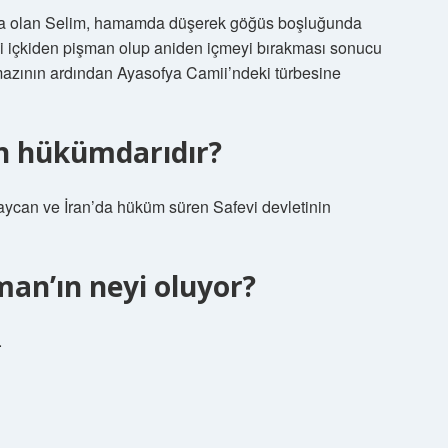
nda olan Selim, hamamda düşerek göğüs boşluğunda
ği içkiden pişman olup aniden içmeyi bırakması sonucu
azının ardından Ayasofya Camii’ndeki türbesine
in hükümdarıdır?
ycan ve İran’da hüküm süren Safevi devletinin
man’ın neyi oluyor?
.