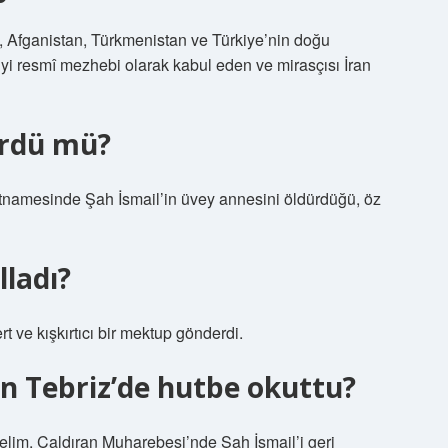
 Afganistan, Türkmenistan ve Türkiye’nin doğu
’yi resmî mezhebi olarak kabul eden ve mirasçısı İran
ürdü mü?
tnamesinde Şah İsmail’in üvey annesini öldürdüğü, öz
lladı?
 ve kışkırtıcı bir mektup gönderdi.
n Tebriz’de hutbe okuttu?
elim, Çaldıran Muharebesi’nde Şah İsmail’i geri