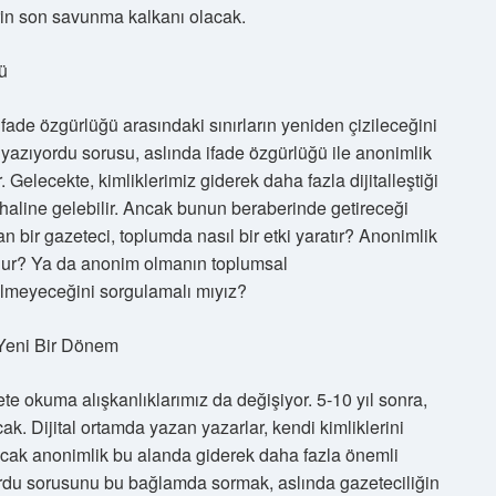
rin son savunma kalkanı olacak.
ü
ifade özgürlüğü arasındaki sınırların yeniden çizileceğini
azıyordu sorusu, aslında ifade özgürlüğü ile anonimlik
 Gelecekte, kimliklerimiz giderek daha fazla dijitalleştiği
 haline gelebilir. Ancak bunun beraberinde getireceği
n bir gazeteci, toplumda nasıl bir etki yaratır? Anonimlik
 olur? Ya da anonim olmanın toplumsal
meyeceğini sorgulamalı mıyız?
 Yeni Bir Dönem
ete okuma alışkanlıklarımız da değişiyor. 5-10 yıl sonra,
. Dijital ortamda yazan yazarlar, kendi kimliklerini
Ancak anonimlik bu alanda giderek daha fazla önemli
ordu sorusunu bu bağlamda sormak, aslında gazeteciliğin