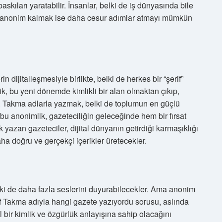
skıları yaratabilir. İnsanlar, belki de iş dünyasında bile
lir, anonim kalmak ise daha cesur adımlar atmayı mümkün
 dijitalleşmesiyle birlikte, belki de herkes bir “şerif”
lik, bu yeni dönemde kimlikli bir alan olmaktan çıkıp,
. Takma adlarla yazmak, belki de toplumun en güçlü
 bu anonimlik, gazeteciliğin geleceğinde hem bir fırsat
 yazan gazeteciler, dijital dünyanın getirdiği karmaşıklığı
ha doğru ve gerçekçi içerikler üretecekler.
lki de daha fazla seslerini duyurabilecekler. Ama anonim
if Takma adıyla hangi gazete yazıyordu sorusu, aslında
bir kimlik ve özgürlük anlayışına sahip olacağını