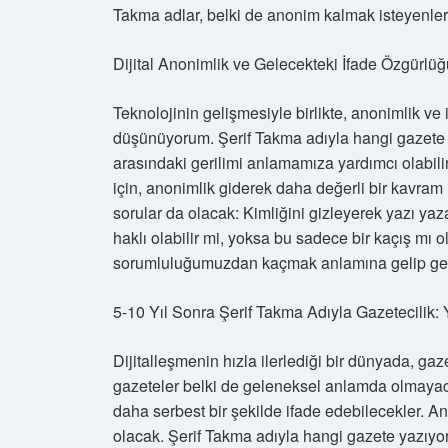
Takma adlar, belki de anonim kalmak isteyenle
Dijital Anonimlik ve Gelecekteki İfade Özgürlüğ
Teknolojinin gelişmesiyle birlikte, anonimlik ve 
düşünüyorum. Şerif Takma adıyla hangi gazete y
arasındaki gerilimi anlamamıza yardımcı olabilir.
için, anonimlik giderek daha değerli bir kavram
sorular da olacak: Kimliğini gizleyerek yazı yaza
haklı olabilir mi, yoksa bu sadece bir kaçış mı
sorumluluğumuzdan kaçmak anlamına gelip gel
5-10 Yıl Sonra Şerif Takma Adıyla Gazetecilik:
Dijitalleşmenin hızla ilerlediği bir dünyada, gaz
gazeteler belki de geleneksel anlamda olmayacak
daha serbest bir şekilde ifade edebilecekler. 
olacak. Şerif Takma adıyla hangi gazete yazıy