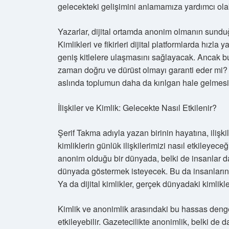
gelecekteki gelişimini anlamamıza yardımcı olab
Yazarlar, dijital ortamda anonim olmanın sunduğ
Kimlikleri ve fikirleri dijital platformlarda hız
geniş kitlelere ulaşmasını sağlayacak. Ancak b
zaman doğru ve dürüst olmayı garanti eder mi? 
aslında toplumun daha da kırılgan hale gelmesi
İlişkiler ve Kimlik: Gelecekte Nasıl Etkilenir?
Şerif Takma adıyla yazan birinin hayatına, ilişkil
kimliklerin günlük ilişkilerimizi nasıl etkileyece
anonim olduğu bir dünyada, belki de insanlar daha
dünyada göstermek isteyecek. Bu da insanların d
Ya da dijital kimlikler, gerçek dünyadaki kimlik
Kimlik ve anonimlik arasındaki bu hassas denge,
etkileyebilir. Gazetecilikte anonimlik, belki de da