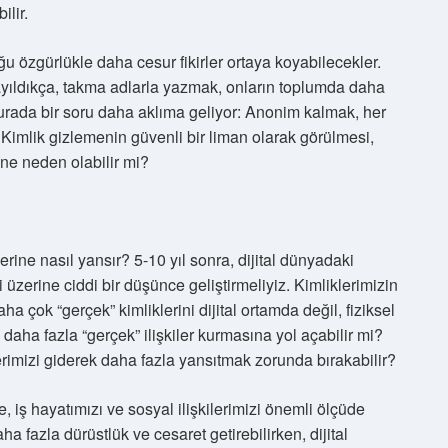
ilir.
u özgürlükle daha cesur fikirler ortaya koyabilecekler.
la yayıldıkça, takma adlarla yazmak, onların toplumda daha
urada bir soru daha aklıma geliyor: Anonim kalmak, her
Kimlik gizlemenin güvenli bir liman olarak görülmesi,
ne neden olabilir mi?
erine nasıl yansır? 5-10 yıl sonra, dijital dünyadaki
ği üzerine ciddi bir düşünce geliştirmeliyiz. Kimliklerimizin
 çok “gerçek” kimliklerini dijital ortamda değil, fiziksel
aha fazla “gerçek” ilişkiler kurmasına yol açabilir mi?
lerimizi giderek daha fazla yansıtmak zorunda bırakabilir?
 iş hayatımızı ve sosyal ilişkilerimizi önemli ölçüde
ha fazla dürüstlük ve cesaret getirebilirken, dijital