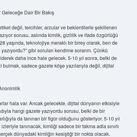
 Geleceğe Dair Bir Bakış
ket değil, tercihler, arzular ve beklentilerle şekillenen
zıyor sorusu, aslında kimlik, gizlilik ve ifade özgürlüğü
8 yaşında, teknolojiye meraklı bir birey olarak, ben de
yazıyordu?” gibi soruları kendime sorarım. Çünkü
iderek daha ince hale gelecek. 5-10 yıl sonra, belki de
i bulmak, sadece gazete köşe yazılarıyla değil, dijital
Anonimlik
lar hala var. Ancak gelecekte, dijital dünyanın etkisiyle
adıyla hangi gazete yazıyordu sorusu, belki de bir
arlığıyla da tanınan bir figür olduğunu gösteriyor. 5-10 yıl
al izleriyle tanınacak, kimliği sadece bir takma adla sınırlı
erçek dünyadaki kimliğin kesiştiği bir nokta olacak.