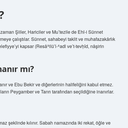
?
o zaman Şiiler, Hariciler ve Mu’tezile de Ehl-i Sünnet
meye çalıştılar. Sünnet, sahabeyi taklit ve muhafazakârlık
fiyye’yi kapsar (Resâʾilü’l-ʿadl ve’t-tevḥîd, nâşirin
nanır mı?
nanır ve Ebu Bekir ve diğerlerinin halifeliğini kabul etmez.
mların Peygamber ve Tanrı tarafından seçildiğine inanırlar.
maz şeklinde kılınır. Sabah namazında iki rekat, öğle ve