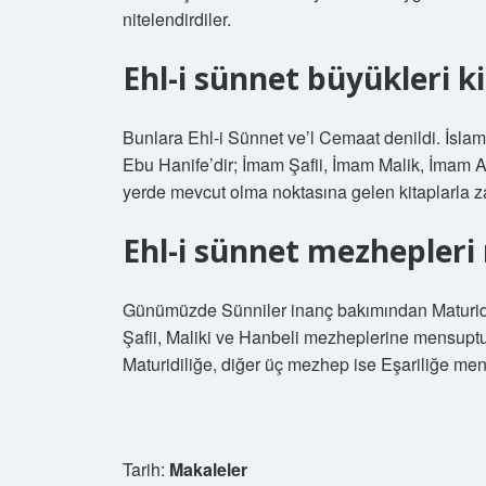
nitelendirdiler.
Ehl-i sünnet büyükleri k
Bunlara Ehl-i Sünnet ve’l Cemaat denildi. İsla
Ebu Hanife’dir; İmam Şafii, İmam Malik, İmam Ah
yerde mevcut olma noktasına gelen kitaplarla 
Ehl-i sünnet mezhepleri 
Günümüzde Sünniler inanç bakımından Maturidi 
Şafii, Maliki ve Hanbeli mezheplerine mensuptu
Maturidiliğe, diğer üç mezhep ise Eşariliğe men
Tarih:
Makaleler