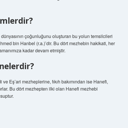
imlerdir?
m dünyasının çoğunluğunu oluşturan bu yolun temsilcileri
med bin Hanbel (r.a.)’dir. Bu dört mezhebin hakikati, her
zamanımıza kadar devam etmiştir.
nelerdir?
ve Eş’ari mezheplerine, fıkıh bakımından ise Hanefi,
rlar. Bu dört mezhepten ilki olan Hanefi mezhebi
suptur.