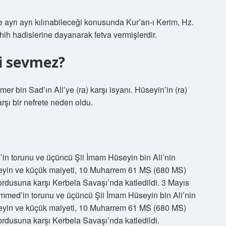
e ayrı ayrı kılınabileceği konusunda Kur’an-ı Kerim, Hz.
hih hadislerine dayanarak fetva vermişlerdir.
i sevmez?
er bin Sad’ın Ali’ye (ra) karşı isyanı. Hüseyin’in (ra)
arşı bir nefrete neden oldu.
n torunu ve üçüncü Şii İmam Hüseyin bin Ali’nin
üseyin ve küçük maiyeti, 10 Muharrem 61 MS (680 MS)
ordusuna karşı Kerbela Savaşı’nda katledildi. 3 Mayıs
med’in torunu ve üçüncü Şii İmam Hüseyin bin Ali’nin
üseyin ve küçük maiyeti, 10 Muharrem 61 MS (680 MS)
ordusuna karşı Kerbela Savaşı’nda katledildi.