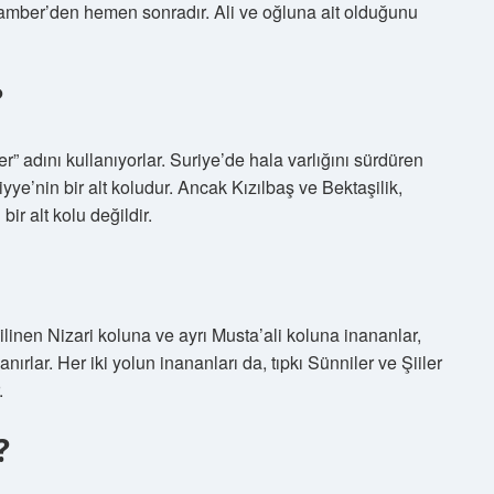
ygamber’den hemen sonradır. Ali ve oğluna ait olduğunu
?
r” adını kullanıyorlar. Suriye’de hala varlığını sürdüren
iyye’nin bir alt koludur. Ancak Kızılbaş ve Bektaşilik,
bir alt kolu değildir.
inen Nizari koluna ve ayrı Musta’ali koluna inananlar,
lar. Her iki yolun inananları da, tıpkı Sünniler ve Şiiler
.
?