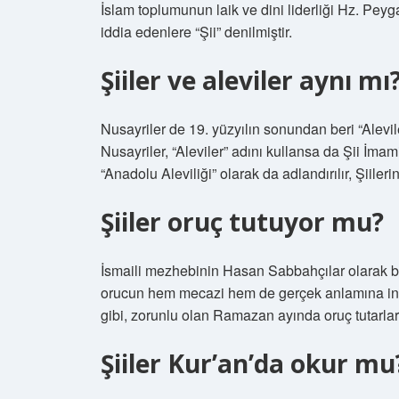
İslam toplumunun laik ve dini liderliği Hz. Pe
iddia edenlere “Şii” denilmiştir.
Şiiler ve aleviler aynı mı
Nusayriler de 19. yüzyılın sonundan beri “Alevile
Nusayriler, “Aleviler” adını kullansa da Şii İmam
“Anadolu Aleviliği” olarak da adlandırılır, Şiilerin 
Şiiler oruç tutuyor mu?
İsmaili mezhebinin Hasan Sabbahçılar olarak bil
orucun hem mecazi hem de gerçek anlamına inanır
gibi, zorunlu olan Ramazan ayında oruç tutarlar
Şiiler Kur’an’da okur mu