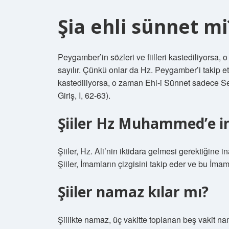
Şia ehli sünnet mi
Peygamber’in sözleri ve fiilleri kastediliyorsa, 
sayılır. Çünkü onlar da Hz. Peygamber’i takip et
kastediliyorsa, o zaman Ehl-i Sünnet sadece Sele
Giriş, I, 62-63).
Şiiler Hz Muhammed’e i
Şiiler, Hz. Ali’nin iktidara gelmesi gerektiğine i
Şiiler, İmamların çizgisini takip eder ve bu İma
Şiiler namaz kılar mı?
Şiilikte namaz, üç vakitte toplanan beş vakit na