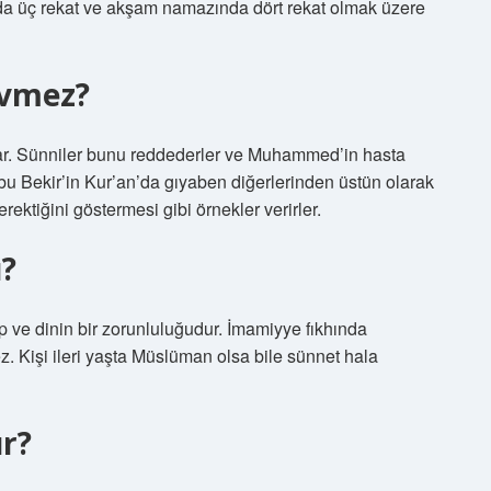
da üç rekat ve akşam namazında dört rekat olmak üzere
sevmez?
nırlar. Sünniler bunu reddederler ve Muhammed’in hasta
u Bekir’in Kur’an’da gıyaben diğerlerinden üstün olarak
ektiğini göstermesi gibi örnekler verirler.
u?
 ve dinin bir zorunluluğudur. İmamiyye fıkhında
. Kişi ileri yaşta Müslüman olsa bile sünnet hala
r?