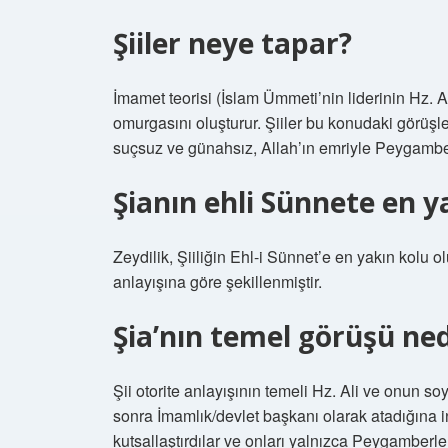
Şiiler neye tapar?
İmamet teorisi (İslam Ümmeti’nin liderinin Hz. A
omurgasını oluşturur. Şiiler bu konudaki görüş
suçsuz ve günahsız, Allah’ın emriyle Peygamber 
Şianın ehli Sünnete en y
Zeydilik, Şiiliğin Ehl-i Sünnet’e en yakın kolu 
anlayışına göre şekillenmiştir.
Şia’nın temel görüşü ned
Şii otorite anlayışının temeli Hz. Ali ve onun 
sonra İmamlık/devlet başkanı olarak atadığına in
kutsallaştırdılar ve onları yalnızca Peygamberler