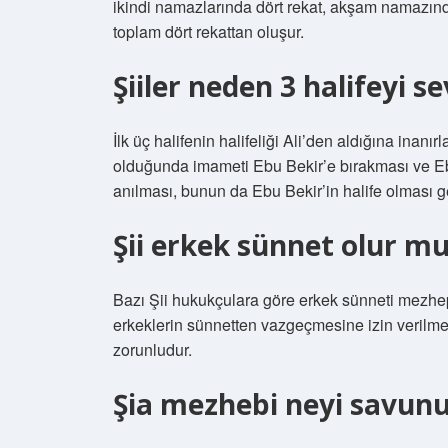
ikindi namazlarında dört rekat, akşam namazın
toplam dört rekattan oluşur.
Şiiler neden 3 halifeyi 
İlk üç halifenin halifeliği Ali’den aldığına ina
olduğunda imameti Ebu Bekir’e bırakması ve Eb
anılması, bunun da Ebu Bekir’in halife olması ger
Şii erkek sünnet olur m
Bazı Şii hukukçulara göre erkek sünneti mezhep
erkeklerin sünnetten vazgeçmesine izin verilmez
zorunludur.
Şia mezhebi neyi savunu