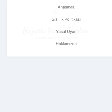
Anasayfa
menüyü
aç
Gizlilik Politikası
Huzurlu Yaşam Tüyoları
Yasal Uyarı
Hayatına ferahlık katan öneriler!
Hakkımızda