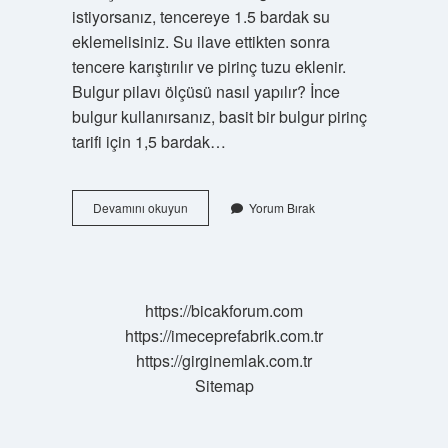
istiyorsanız, tencereye 1.5 bardak su
eklemelisiniz. Su ilave ettikten sonra
tencere karıştırılır ve pirinç tuzu eklenir.
Bulgur pilavı ölçüsü nasıl yapılır? İnce
bulgur kullanırsanız, basit bir bulgur pirinç
tarifi için 1,5 bardak…
1
Devamını okuyun
Yorum Bırak
Su
Bardağı
Bulgura
Ne
Kadar
https://bicakforum.com
Tuz
https://imeceprefabrik.com.tr
https://girginemlak.com.tr
Sitemap