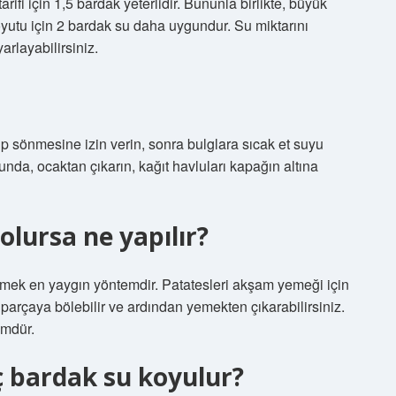
tarifi için 1,5 bardak yeterlidir. Bununla birlikte, büyük
boyutu için 2 bardak su daha uygundur. Su miktarını
arlayabilirsiniz.
nıp sönmesine izin verin, sonra bulglara sıcak et suyu
da, ocaktan çıkarın, kağıt havluları kapağın altına
 olursa ne yapılır?
mek en yaygın yöntemdir. Patatesleri akşam yemeği için
parçaya bölebilir ve ardından yemekten çıkarabilirsiniz.
ümdür.
ç bardak su koyulur?