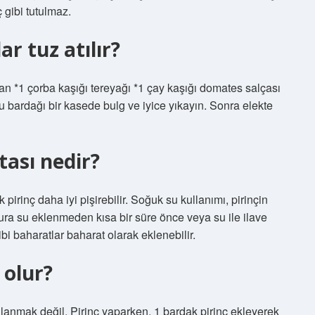
 gibi tutulmaz.
r tuz atılır?
n *1 çorba kaşığı tereyağı *1 çay kaşığı domates salçası
u bardağı bir kasede bulg ve iyice yıkayın. Sonra elekte
tası nedir?
pirinç daha iyi pişirebilir. Soğuk su kullanımı, pirinçin
gura su eklenmeden kısa bir süre önce veya su ile ilave
ibi baharatlar baharat olarak eklenebilir.
 olur?
llanmak değil. Pirinç yaparken, 1 bardak pirinç ekleyerek