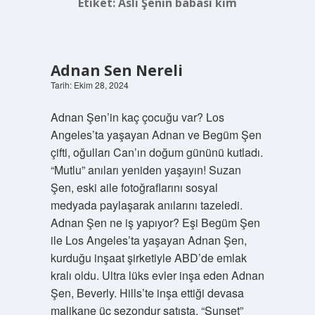
Etiket:
Aslı Şenin babası kim
Adnan Sen Nereli
Tarih: Ekim 28, 2024
Adnan Şen’in kaç çocuğu var? Los
Angeles’ta yaşayan Adnan ve Begüm Şen
çifti, oğulları Can’ın doğum gününü kutladı.
“Mutlu” anıları yeniden yaşayın! Suzan
Şen, eski aile fotoğraflarını sosyal
medyada paylaşarak anılarını tazeledi.
Adnan Şen ne iş yapıyor? Eşi Begüm Şen
ile Los Angeles’ta yaşayan Adnan Şen,
kurduğu inşaat şirketiyle ABD’de emlak
kralı oldu. Ultra lüks evler inşa eden Adnan
Şen, Beverly. Hills’te inşa ettiği devasa
malikane üç sezondur satışta. “Sunset”