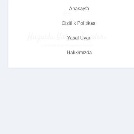
Anasayfa
menüyü
aç
Gizlilik Politikası
Huzurlu Yaşam Tüyoları
Yasal Uyarı
Hayatına ferahlık katan öneriler!
Hakkımızda