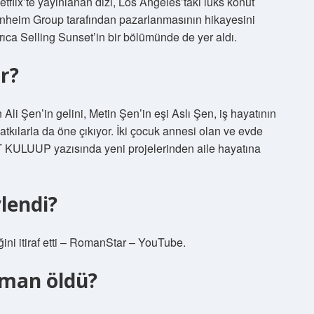
etflix’te yayınlanan dizi, Los Angeles’taki lüks konut
nheim Group tarafından pazarlanmasının hikayesini
yrıca Selling Sunset’in bir bölümünde de yer aldı.
ar?
i Şen’in gelini, Metin Şen’in eşi Aslı Şen, iş hayatının
atkılarla da öne çıkıyor. İki çocuk annesi olan ve evde
T KULUUP yazısında yeni projelerinden aile hayatına
lendi?
ini itiraf etti – RomanStar – YouTube.
aman öldü?