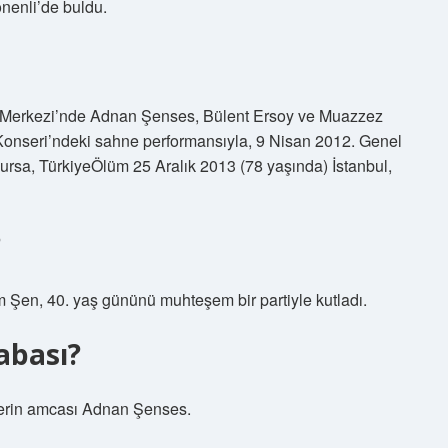
önenli’de buldu.
 Merkezi’nde Adnan Şenses, Bülent Ersoy ve Muazzez
 Konseri’ndeki sahne performansıyla, 9 Nisan 2012. Genel
sa, TürkiyeÖlüm 25 Aralık 2013 (78 yaşında) İstanbul,
?
 Şen, 40. yaş gününü muhteşem bir partiyle kutladı.
abası?
lerin amcası Adnan Şenses.