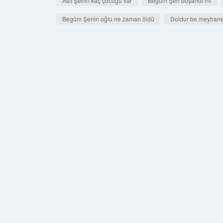
Aslı Şenin kaç çocuğu var
Begüm Şen boşandı mı
Begüm Şenin oğlu ne zaman öldü
Doldur be meyhanec