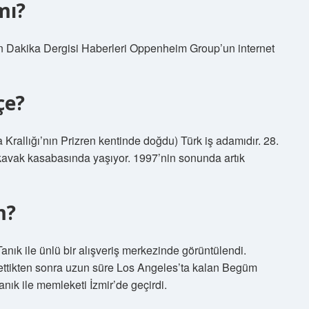
mı?
on Dakika Dergisi Haberleri Oppenheim Group’un internet
çe?
allığı’nın Prizren kentinde doğdu) Türk iş adamıdır. 28.
vak kasabasında yaşıyor. 1997’nin sonunda artık
m?
ık ile ünlü bir alışveriş merkezinde görüntülendi.
bettikten sonra uzun süre Los Angeles’ta kalan Begüm
nık ile memleketi İzmir’de geçirdi.