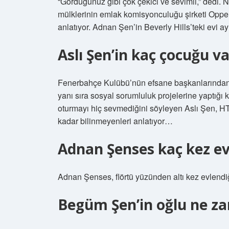
“Gördüğünüz gibi çok çekici ve sevimli,” dedi. N
mülklerinin emlak komisyonculuğu şirketi Oppe
anlatıyor. Adnan Şen’in Beverly Hills’teki evi a
Aslı Şen’in kaç çocuğu v
Fenerbahçe Kulübü’nün efsane başkanlarından Al
yanı sıra sosyal sorumluluk projelerine yaptığı k
oturmayı hiç sevmediğini söyleyen Aslı Şen, H
kadar bilinmeyenleri anlatıyor…
Adnan Şenses kaç kez ev
Adnan Şenses, flörtü yüzünden altı kez evlendiğ
Begüm Şen’in oğlu ne z