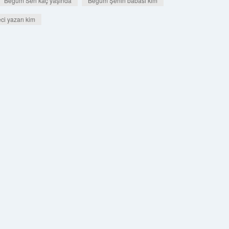
Begum Sen kaç yaşında
Begüm Şenin babası kim
i yazarı kim