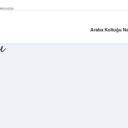
kkımızda
Araba Koltuğu Na
ı
Sidebar
ilbet giriş yap