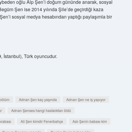
ybeden oğlu Alp Şen’i doğum gününde anarak, sosyal
Begüm Şen ise 2014 yılında Şile’de geçirdiği kaza
Şen’i sosyal medya hesabından yaptığı paylaşımla bir
, İstanbul), Türk oyuncudur.
 bölüm
Adnan Şen kaç yaşında
Adnan Şen ne iş yapıyor
r
Adnan Şenses hangi hastalıktan öldü
krabası
Ali Şen kimdir Fenerbahçe
Aslı Şenin babası kim