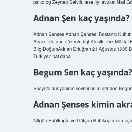
psikolog Zeynep Selvili, teselliyi avukat Nail G
Adnan Şen kaç yaşında?
Adnan Şenses Adnan Şenses, Bostancı Kültür
Abacı Trio’nun düzenlediği Klasik Türk Müziği
BilgiDoğumAdnan Ertuğran 21 Ağustos 1935 Bur
Türkiye7 hat daha
Begum Sen kaç yaşında
Sosyete dünyasının sevilen isimlerinden Begüm
Adnan Şenses kimin akr
Nilgün Bubikoğlu ve Gülşen Bubikoğlu kardeş