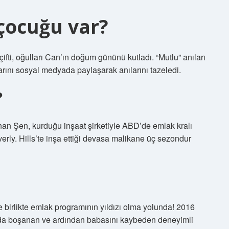
çocuğu var?
i, oğulları Can’ın doğum gününü kutladı. “Mutlu” anıları
arını sosyal medyada paylaşarak anılarını tazeledi.
?
n Şen, kurduğu inşaat şirketiyle ABD’de emlak kralı
erly. Hills’te inşa ettiği devasa malikane üç sezondur
birlikte emlak programının yıldızı olma yolunda! 2016
ında boşanan ve ardından babasını kaybeden deneyimli