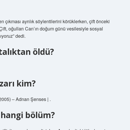
çıkması ayrılık söylentilerini körüklerken, çift önceki
 Çift, oğulları Can’ın doğum günü vesilesiyle sosyal
yoruz” dedi.
alıktan öldü?
zarı kim?
2005) – Adnan Şenses | .
e hangi bölüm?