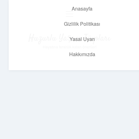
Anasayfa
menüyü
aç
Gizlilik Politikası
Huzurlu Yaşam Tüyoları
Yasal Uyarı
Hayatına ferahlık katan öneriler!
Hakkımızda