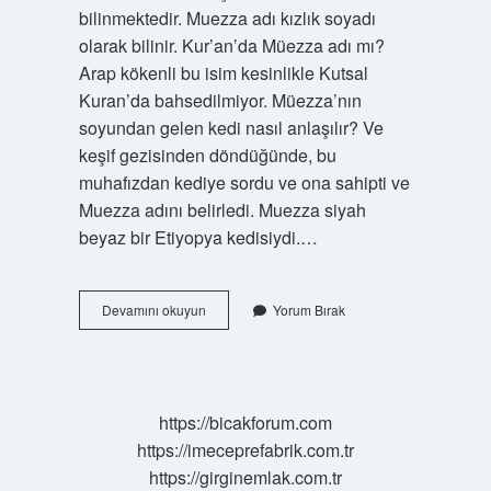
bilinmektedir. Muezza adı kızlık soyadı
olarak bilinir. Kur’an’da Müezza adı mı?
Arap kökenli bu isim kesinlikle Kutsal
Kuran’da bahsedilmiyor. Müezza’nın
soyundan gelen kedi nasıl anlaşılır? Ve
keşif gezisinden döndüğünde, bu
muhafızdan kediye sordu ve ona sahipti ve
Muezza adını belirledi. Muezza siyah
beyaz bir Etiyopya kedisiydi.…
Peygamber
Devamını okuyun
Yorum Bırak
Efendimizin
Kedisinin
Cinsi
Nedir
https://bicakforum.com
https://imeceprefabrik.com.tr
https://girginemlak.com.tr