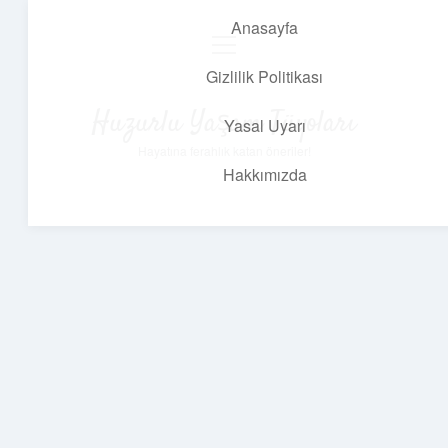
Anasayfa
menüyü
aç
Gizlilik Politikası
Huzurlu Yaşam Tüyoları
Yasal Uyarı
Hayatına ferahlık katan öneriler!
Hakkımızda