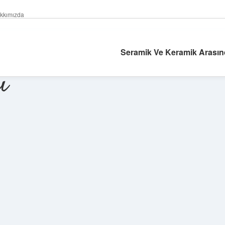
kkımızda
Seramik Ve Keramik Arasın
ı
Sidebar
ilbet giriş yap