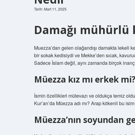
Tarih: Mart 11, 2025
Damağı mühürlü k
Muezza’dan gelen olağandışı damakta lekeli ked
bir sokak kedisiydi ve Mekke’den sıcak, kavuruc
Sadece İslam değil, aynı zamanda birçok inançt
Müezza kız mı erkek mi
İsmin özellikleri mütevazı ve oldukça temiz olduk
Kur’an’da Müezza adı mı? Arap kökenli bu isim 
Müezza’nın soyundan gele