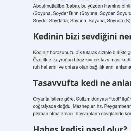
Abdulmuttalibe (baba), bu yüzden Hamine binth
(Soyuna, Soyder Binn (Soyuna, Soyder, Soyuna
Soyder Soydada, Soyuna, Soyuna, Soyuna (S),
Kedinin bizi sevdiğini n
Kediniz horozunuzu dik tutarak sizinle birlikte 
Özellikle, kuyruğun biraz kıvırcık kıvrılması ke
ruh hallerini ve onlara olan bağlılıklarını anlamak
Tasavvufta kedi ne anla
Oryantalistlere göre, Sufizm dünyası “kedi” figü
coğrafyada doğdu. Mezhepler, hz. Peygamberimi
pişman olma amacı, hayvanların sevgisinde kend
Habeş kedisi nasıl olur?