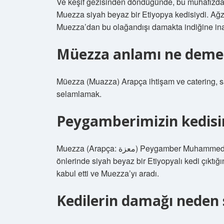
Ve keşif gezisinden döndüğünde, bu muhafızdan 
Muezza siyah beyaz bir Etiyopya kedisiydi. Ağzı
Muezza’dan bu olağandışı damakta indiğine ina
Müezza anlamı ne deme
Müezza (Muazza) Arapça ihtişam ve catering, s
selamlamak.
Peygamberimizin kedisin
Muezza (Arapça: معزة) Peygamber Muhammed’in kedisi olarak söylenenlerden sonra. Muhammed,
önlerinde siyah beyaz bir Etiyopyalı kedi çıktığ
kabul etti ve Muezza’yı aradı.
Kedilerin damağı neden 