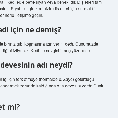
kallı kediler, elbette siyah veya beneklidir. Diş etleri tüm
ir. Siyah rengin kedinizin diş etleri için normal bir
rinerle iletişime geçin.
i için ne demiş?
izde biriniz gibi koşmasına izin verin ”dedi. Günümüzde
irdiğini izliyoruz. Kedinin sevgisi inanç yüzünden.
evesinin adı neydi?
 işi için terk etmeye (normalde b. Zayd) götürdüğü
iyi göndermek zorunda kaldığında ona devesini verdi; Çünkü
t mi?