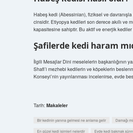
Habeş kedi (Abessinian), fiziksel ve davranışla ilg
cinsidir. Etiyopya kedileri son derece akıllı ve
kapasitesine sahiptir. Bu aktif ve enerjik kedil
Şafilerde kedi haram mı
İlgili Mesajlar Dini meselelerin başkanlığının ya
Shafi’i mezhebi kedilerin ve köpeklerin beslenm
Konseyi’nin yayınlanması incelenirse, evde be
Tarih:
Makaleler
Bir kedinin yanına gelmesi ne anlama gelir
Damağı müh
En güzel kedi isimleri nelerdir
Evde kedi bakmak sünn