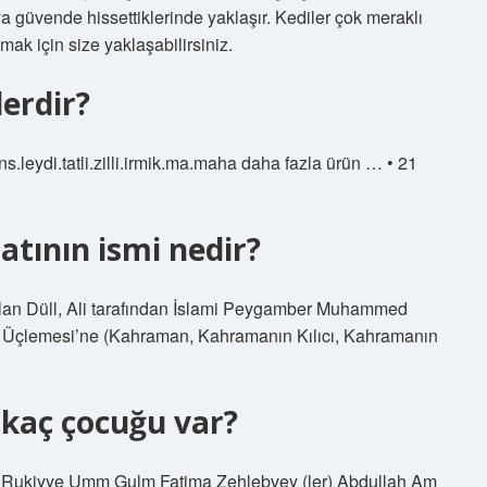
ya güvende hissettiklerinde yaklaşır. Kediler çok meraklı
ımak için size yaklaşabilirsiniz.
lerdir?
ens.leydi.tatli.zilli.irmik.ma.maha daha fazla ürün … • 21
tının ismi nedir?
 olan Düll, Ali tarafından İslami Peygamber Muhammed
e Üçlemesi’ne (Kahraman, Kahramanın Kılıcı, Kahramanın
kaç çocuğu var?
ukiyye Umm Gulm Fatima Zehlebvey (ler) Abdullah Am