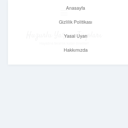
Anasayfa
menüyü
aç
Gizlilik Politikası
Huzurlu Yaşam Tüyoları
Yasal Uyarı
Hayatına ferahlık katan öneriler!
Hakkımızda