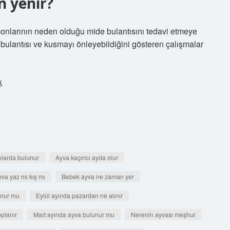
n yenir?
rmonlarının neden olduğu mide bulantısını tedavi etmeye
e bulantısı ve kusmayı önleyebildiğini gösteren çalışmalar
k
ylarda bulunur
Ayva kaçıncı ayda olur
va yaz mı kış mı
Bebek ayva ne zaman yer
unur mu
Eylül ayında pazardan ne alınır
planır
Mart ayında ayva bulunur mu
Nerenin ayvası meşhur