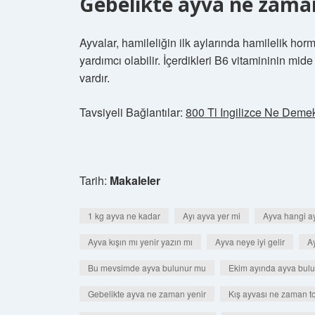
Gebelikte ayva ne zama
Ayvalar, hamileliğin ilk aylarında hamilelik ho
yardımcı olabilir. İçerdikleri B6 vitamininin mid
vardır.
Tavsiyeli Bağlantılar:
800 Tl Ingilizce Ne Deme
Tarih:
Makaleler
1 kg ayva ne kadar
Ayı ayva yer mi
Ayva hangi a
Ayva kışın mı yenir yazın mı
Ayva neye iyi gelir
Ay
Bu mevsimde ayva bulunur mu
Ekim ayında ayva bul
Gebelikte ayva ne zaman yenir
Kış ayvası ne zaman to