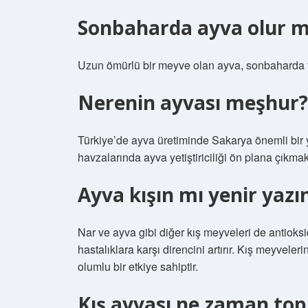
Sonbaharda ayva olur 
Uzun ömürlü bir meyve olan ayva, sonbaharda y
Nerenin ayvası meşhur?
Türkiye’de ayva üretiminde Sakarya önemli bir 
havzalarında ayva yetiştiriciliği ön plana çıkmak
Ayva kışın mı yenir yazı
Nar ve ayva gibi diğer kış meyveleri de antio
hastalıklara karşı direncini artırır. Kış meyveler
olumlu bir etkiye sahiptir.
Kış ayvası ne zaman top