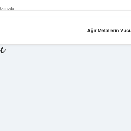
kkımızda
Ağır Metallerin Vücut
ı
Sidebar
ilbet giriş yap