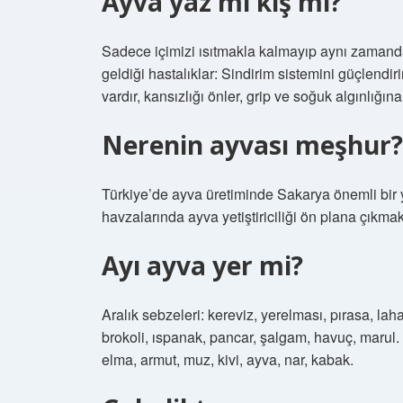
Ayva yaz mı kış mı?
Sadece içimizi ısıtmakla kalmayıp aynı zamanda 
geldiği hastalıklar: Sindirim sistemini güçlendirir
vardır, kansızlığı önler, grip ve soğuk algınlığına
Nerenin ayvası meşhur?
Türkiye’de ayva üretiminde Sakarya önemli bir 
havzalarında ayva yetiştiriciliği ön plana çıkmak
Ayı ayva yer mi?
Aralık sebzeleri: kereviz, yerelması, pırasa, lah
brokoli, ıspanak, pancar, şalgam, havuç, marul. 
elma, armut, muz, kivi, ayva, nar, kabak.