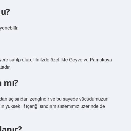
mu?
enebilir.
yere sahip olup, ilimizde özellikle Geyve ve Pamukova
tadır.
n mı?
ksidan açısından zengindir ve bu sayede vücudumuzun
inin yüksek lif içeriği sindirim sistemimiz üzerinde de
lanır?