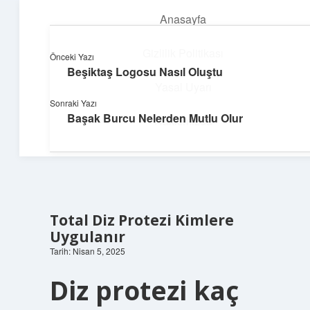
Anasayfa
menüyü
aç
Gizlilik Politikası
Önceki Yazı
Beşiktaş Logosu Nasıl Oluştu
Huzurlu Yaşam Tüyoları
Yasal Uyarı
Sonraki Yazı
Hayatına ferahlık katan öneriler!
Başak Burcu Nelerden Mutlu Olur
Hakkımızda
Total Diz Protezi Kimlere
Uygulanır
Tarih: Nisan 5, 2025
Diz protezi kaç