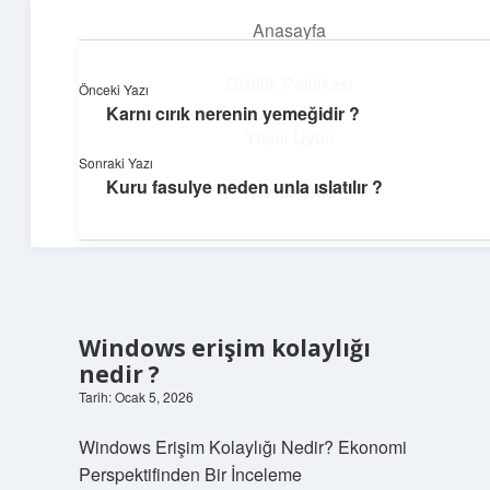
Anasayfa
menüyü
aç
Gizlilik Politikası
Önceki Yazı
Karnı cırık nerenin yemeğidir ?
Huzurlu Yaşam Tüyoları
Yasal Uyarı
Sonraki Yazı
Hayatına ferahlık katan öneriler!
Kuru fasulye neden unla ıslatılır ?
Hakkımızda
Windows erişim kolaylığı
nedir ?
Tarih: Ocak 5, 2026
Windows Erişim Kolaylığı Nedir? Ekonomi
Perspektifinden Bir İnceleme