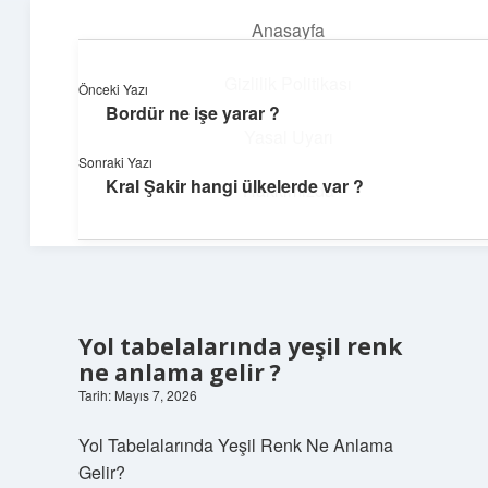
Anasayfa
menüyü
aç
Gizlilik Politikası
Önceki Yazı
Bordür ne işe yarar ?
Huzurlu Yaşam Tüyoları
Yasal Uyarı
Sonraki Yazı
Hayatına ferahlık katan öneriler!
Kral Şakir hangi ülkelerde var ?
Hakkımızda
Yol tabelalarında yeşil renk
ne anlama gelir ?
Tarih: Mayıs 7, 2026
Yol Tabelalarında Yeşil Renk Ne Anlama
Gelir?