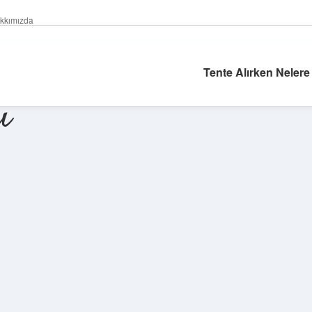
kkımızda
Tente Alırken Nelere
ı
Sidebar
ilbet giri