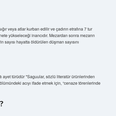
ığır veya atlar kurban edilir ve çadırın etrafına 7 tur
nnete yükseleceği inancıdır. Mezardan sonra mezarın
erin sayısı hayatta öldürülen düşman sayısını
 ayet türüdür *Saguular, sözlü literatür ürünlerinden
n ölümündeki acıyı ifade etmek için, “cenaze törenlerinde
r?