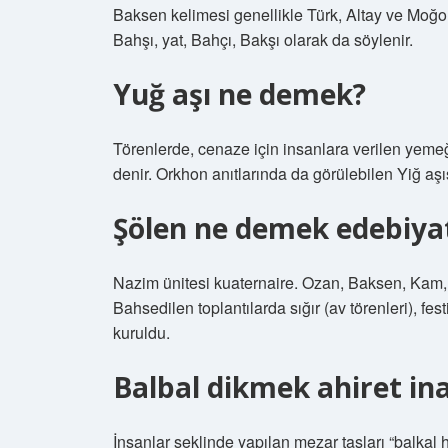
Baksen kelimesi genellikle Türk, Altay ve Moğol
Bahşı, yat, Bahçı, Bakşı olarak da söylenir.
Yuğ aşı ne demek?
Törenlerde, cenaze için insanlara verilen yemeği
denir. Orkhon anıtlarında da görülebilen Yiğ aşı
Şölen ne demek edebiya
Nazim ünitesi kuaternaire. Ozan, Baksen, Kam, 
Bahsedilen toplantılarda sığır (av törenleri), fest
kuruldu.
Balbal dikmek ahiret ina
İnsanlar şeklinde yapılan mezar taşları “balkal h