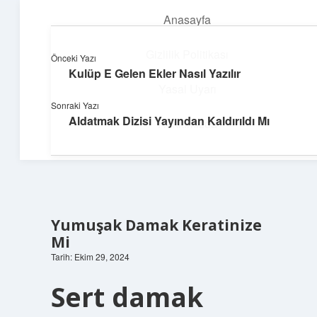
Anasayfa
menüyü
aç
Gizlilik Politikası
Önceki Yazı
Kulüp E Gelen Ekler Nasıl Yazılır
Huzurlu Yaşam Tüyoları
Yasal Uyarı
Sonraki Yazı
Hayatına ferahlık katan öneriler!
Aldatmak Dizisi Yayından Kaldırıldı Mı
Hakkımızda
Yumuşak Damak Keratinize
Mi
Tarih: Ekim 29, 2024
Sert damak