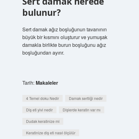
Sert damak nerede
bulunur?
Sert damak ağız boşluğunun tavanının
büyük bir kısmını oluşturur ve yumuşak
damakla birlikte burun boşluğunu ağız
boşluğundan ayırır.
Tarih:
Makaleler
4 Temel doku Nedir
Damak sertliği nedir
Diş eti yivi nedir
Dişlerde keratin var mı
Dudak keratinize mi
Keratinize diş eti nasıl ölçülür